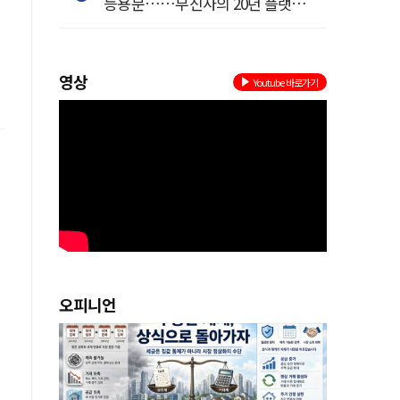
등용문……무신사의 20년 플랫폼
혁명
영상
Youtube 바로가기
오피니언