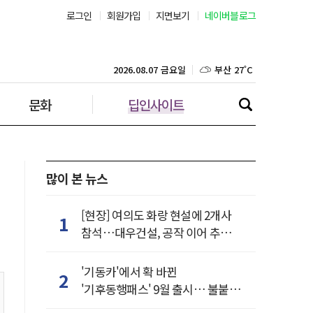
로그인
회원가입
지면보기
네이버블로그
서울 32˚C
부산 27˚C
2026.08.07 금요일
문화
딥인사이트
대구 26˚C
인천 29˚C
광주 27˚C
많이 본 뉴스
대전 27˚C
[현장] 여의도 화랑 현설에 2개사
1
참석…대우건설, 공작 이어 추가
울산 25˚C
거점 확보하나
'기동카'에서 확 바뀐
2
강릉 25˚C
'기후동행패스' 9월 출시… 불붙은
카드사 경쟁