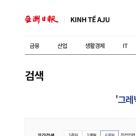
금융
산업
생활경제
IT
검색
'그레
기간검색
1주일
1개월
6개월
직접입력