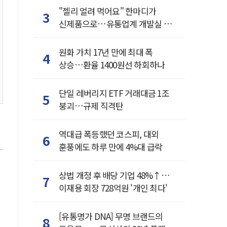
제주 29˚C
"젤리 얼려 먹어요" 한마디가
3
신제품으로…유통업계 개발실 된
SNS
원화 가치 17년 만에 최대 폭
4
상승…환율 1400원선 하회하나
단일 레버리지 ETF 거래대금 1조
5
붕괴…규제 직격탄
역대급 폭등했던 코스피, 대외
6
훈풍에도 하루 만에 4%대 급락
상법 개정 후 배당 기업 48%↑…
7
이재용 회장 728억원 '개인 최다'
[유통명가 DNA] 무명 브랜드의
8