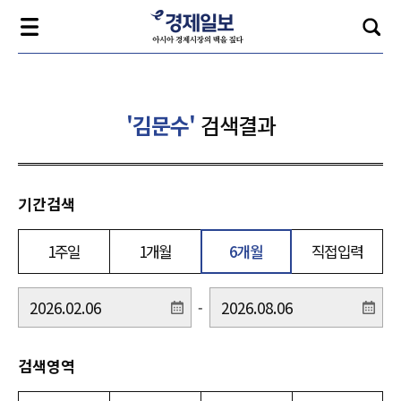
'김문수'
검색결과
기간검색
1주일
1개월
6개월
직접입력
-
검색영역