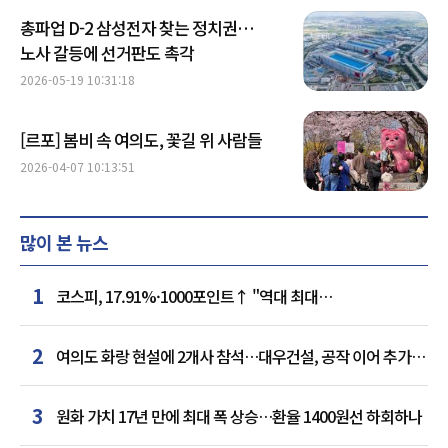
총파업 D-2 삼성전자 찾는 정치권…
노사 갈등에 선거판도 촉각
2026-05-19 10:31:18
[르포] 봄비 속 여의도, 꽃길 위 사람들
2026-04-07 10:13:51
많이 본 뉴스
1
코스피, 17.91%·1000포인트↑ "역대 최대
상승률"…'삼전닉스' 동반 상한가
2
여의도 화랑 현설에 2개사 참석…대우건설, 공작 이어 추가
거점 확보하나
3
원화 가치 17년 만에 최대 폭 상승…환율 1400원선 하회하나