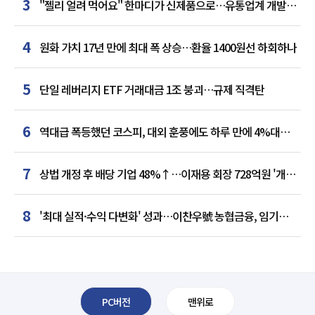
3
"젤리 얼려 먹어요" 한마디가 신제품으로…유통업계 개발실
된 SNS
4
원화 가치 17년 만에 최대 폭 상승…환율 1400원선 하회하나
5
단일 레버리지 ETF 거래대금 1조 붕괴…규제 직격탄
6
역대급 폭등했던 코스피, 대외 훈풍에도 하루 만에 4%대
급락
7
상법 개정 후 배당 기업 48%↑…이재용 회장 728억원 '개인
최다'
8
'최대 실적·수익 다변화' 성과…이찬우號 농협금융, 임기
말년 성장 박차
PC버전
맨위로