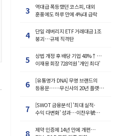
역대급 폭등했던 코스피, 대외
3
훈풍에도 하루 만에 4%대 급락
단일 레버리지 ETF 거래대금 1조
4
붕괴…규제 직격탄
상법 개정 후 배당 기업 48%↑…
5
이재용 회장 728억원 '개인 최다'
[유통명가 DNA] 무명 브랜드의
6
등용문……무신사의 20년 플랫폼
혁명
[SWOT 금융분석] '최대 실적·
7
수익 다변화' 성과…이찬우號
농협금융, 임기 말년 성장 박차
제약 인증제 14년 만에 개편…
8