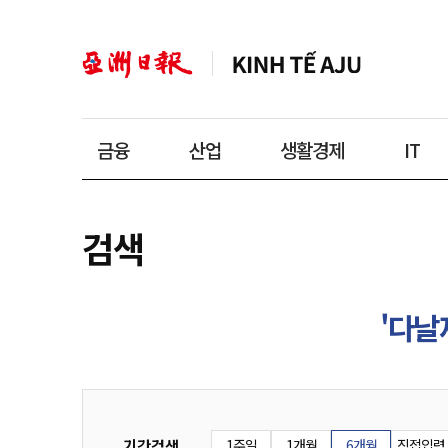
금융
산업
생활경제
IT
검색
'다날
기간검색
1주일
1개월
6개월
직접입력