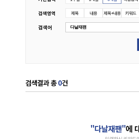
검색영역
제목
내용
제목+내용
키워드
검색어
검색결과 총
0
건
"다날재팬"
에 
입력하신 키워드의