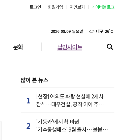
로그인
회원가입
지면보기
네이버블로그
부산 27˚C
대구 26˚C
2026.08.09 일요일
문화
딥인사이트
인천 25˚C
광주 26˚C
대전 26˚C
많이 본 뉴스
울산 26˚C
[현장] 여의도 화랑 현설에 2개사
1
참석…대우건설, 공작 이어 추가
강릉 21˚C
거점 확보하나
'기동카'에서 확 바뀐
2
제주 28˚C
'기후동행패스' 9월 출시… 불붙은
카드사 경쟁