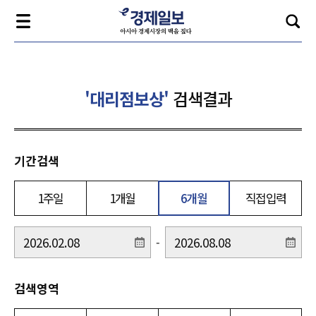
'대리점보상'
검색결과
기간검색
1주일
1개월
6개월
직접입력
-
검색영역