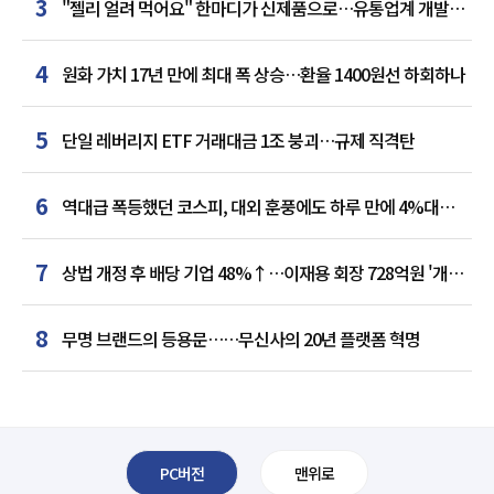
3
"젤리 얼려 먹어요" 한마디가 신제품으로…유통업계 개발실
된 SNS
4
원화 가치 17년 만에 최대 폭 상승…환율 1400원선 하회하나
5
단일 레버리지 ETF 거래대금 1조 붕괴…규제 직격탄
6
역대급 폭등했던 코스피, 대외 훈풍에도 하루 만에 4%대
급락
7
상법 개정 후 배당 기업 48%↑…이재용 회장 728억원 '개인
최다'
8
무명 브랜드의 등용문……무신사의 20년 플랫폼 혁명
PC버전
맨위로