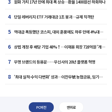
3
원화 가치 17년 만에 최대 폭 상승…환율 1400원선 하회하나
4
단일 레버리지 ETF 거래대금 1조 붕괴…규제 직격탄
5
역대급 폭등했던 코스피, 대외 훈풍에도 하루 만에 4%대
급락
6
상법 개정 후 배당 기업 48%↑…이재용 회장 728억원 '개인
최다'
7
무명 브랜드의 등용문……무신사의 20년 플랫폼 혁명
8
'최대 실적·수익 다변화' 성과…이찬우號 농협금융, 임기
말년 성장 박차
PC버전
맨위로