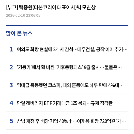
[부고] 백종원(더본코리아 대표이사)씨 모친상
2026-02-10 23:06:05
많이 본 뉴스
1
여의도 화랑 현설에 2개사 참석…대우건설, 공작 이어 추가
거점 확보하나
2
'기동카'에서 확 바뀐 '기후동행패스' 9월 출시… 불붙은
카드사 경쟁
3
역대급 폭등했던 코스피, 대외 훈풍에도 하루 만에 4%대
급락
4
단일 레버리지 ETF 거래대금 1조 붕괴…규제 직격탄
5
상법 개정 후 배당 기업 48%↑…이재용 회장 728억원 '개인
최다'