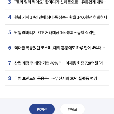
3
"젤리 얼려 먹어요" 한마디가 신제품으로…유통업계 개발실
된 SNS
4
원화 가치 17년 만에 최대 폭 상승…환율 1400원선 하회하나
5
단일 레버리지 ETF 거래대금 1조 붕괴…규제 직격탄
6
역대급 폭등했던 코스피, 대외 훈풍에도 하루 만에 4%대
급락
7
상법 개정 후 배당 기업 48%↑…이재용 회장 728억원 '개인
최다'
8
무명 브랜드의 등용문……무신사의 20년 플랫폼 혁명
PC버전
맨위로