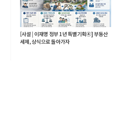
한
[사설 | 이재명 정부 1년 특별기획④] 부동산
세제, 상식으로 돌아가자
질