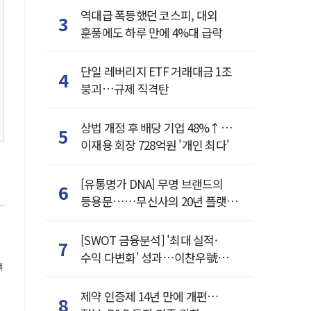
역대급 폭등했던 코스피, 대외
3
훈풍에도 하루 만에 4%대 급락
단일 레버리지 ETF 거래대금 1조
4
붕괴…규제 직격탄
상법 개정 후 배당 기업 48%↑…
5
이재용 회장 728억원 '개인 최다'
[유통명가 DNA] 무명 브랜드의
6
등용문……무신사의 20년 플랫폼
혁명
[SWOT 금융분석] '최대 실적·
7
수익 다변화' 성과…이찬우號
객
농협금융, 임기 말년 성장 박차
제약 인증제 14년 만에 개편…
8