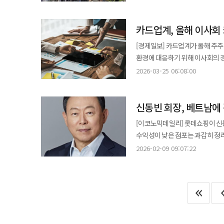
공시했다. 전년 동기 대비 매출은 4
개선은 백화점 사업이 이끌었다. 백
카드업계, 올해 이사회
최대를 기록했다. 영업이익은 84% 늘어난 1197억원
중심으로 집객이 확대된 데다 외국
[경제일보] 카드업계가 올해 주주
8556억원, 영업이익 1123억원을 기록했다
환경에 대응하기 위해 이사회의 경영 분야 전문
이어갔다. 해외 백화점 매출은 35
하나카드가 올해 주주총회를 통해 신규 사외이사를 선임한다
2026-03-25 06:08:00
'롯데몰 웨스트레이크 하노이'는 6개 분기 연속 
후보로 추천했다. 조 교수는 
롯데백화점의 올해 상반기 외국인 
한국기업지배구조원장 등을 역임한 인물이다. 신한카드 측은 조 교수가 기업 경영 및
연간 외국인 매출(7348억원)을 넘어 올해 연간
신동빈 회장, 베트남에
금융사의 독립적 견제, 전략적 의사결정 건전성
흐름을 이어갔다. 2분기 매출은 1
·유용근 고려대 경영학 교수를 
[이코노믹데일리] 롯데쇼핑이 신
줄였다. 국내 마트는 신선식품과 자체브랜드(PB) 상품 경쟁력 강화에 힘입어 매출이 3.5% 증가한 9789억원을
인물로 현재 롯데쇼핑·풀무원에서 사외이사를 지내고 있다. 유 
수익성이 낮은 점포는 과감히 정리
기록했다. 해외 사업은 매출 35
의장·한국회계정보학회장 등을 역임
집중' 전략이 적중했다는 평가다. 롯데쇼핑은 지난 6일 공시를 통해 2025년 연결 기준 매출 13조7384억원, 영업이익
43억원으로 51.5% 감소했다. e커머스 사업부는 사업 포트폴리오 조정 영향으로 매출은 소폭 감소했지만 패션·뷰티
2026-02-09 09:07:22
금융 시장 역량을 강화하기 위한 목적으로 풀이된다. 하나카드는 임영진 전
5470억원을 기록했다고 밝혔다. 
중심의 수익성 개선과 광고 매출 확대에 
임 전 대표는 지난 1986년 신한
고지를 탈환했다. 당기순이익 역시 1145억원
롯데홈쇼핑은 건강기능식품과 뷰티 
특히 임 전 대표는 신한카드 대표
백화점이다. 국내 백화점 사업은 
롯데하이마트는 2분기 영업이익 
하나카드 측은 임 전 대표의 본업
'투톱' 체제가 견고한 수익성을 뒷받침했다. 잠실점은 지난해 12월 4일 기준 매출 3조원
영업손실을 냈다. 상반기 누적 실적도 개선됐다. 매출은 전년 동기 대비 3.8% 증가한 7조666억원, 영업이익은 81.5%
설명했다. 최근 카드업계는 조달 비용 증가와 수익성 둔화 등 영업 환경이 악화된 가운데 금융당국의 지배구조·내부통제
클럽'에 안착했다. 에비뉴엘(명품)
늘어난 3428억원을 기록했다. 당기순이익은 
강화 요구도 확대되고 있다. 이에 따
끌어들였다. 본점 역시 외국인 관
중심으로 성장세를 이어간다는 계획