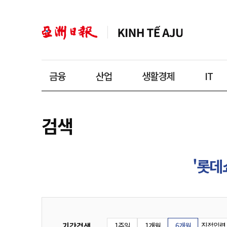
금융
산업
생활경제
IT
검색
'롯데
기간검색
1주일
1개월
6개월
직접입력