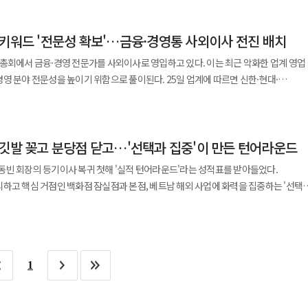
%, 영업이익은 121.2% 증가했다. 당기순이익은 146억원으로 흑자 전환했다. 실적
화점 사업부 매출은 전년 동기 대비 9.2% 증가한 8912억원으로 2분기 기준 역대
 키워드 '전문성 확보'…금융·경영통 사외이사 전진 배치
으로 집계됐다. 국내 백화점은 본점과 잠실점 등 대형 점포를
인 관광객 매출 증가와 패션을 비롯한 전 상품군 판매 호조가 이어지면서 매출
총회에서 금융·경영 전문가를 사외이사로 영입하고 있다. 이는 최근 악화한 업계 영업
. 각각 전년 동기 대비 8.8%, 77.6% 증가한 수치다. 해외 사업도 성장세를
성을 높이기 위함으로 풀이된다. 25일 업계에 따르면 신한·현대·
6억원으로 20.6% 증가했고 영업이익은 74억원으로 309.7% 급증했다. 특히 베트남
. 신한카드는 조명현 고려대 경영학 교수를 사외이사
분기 최대 영업이익을 경신했다. 외국인 수요도 꾸준히 확대되고 있다.
△한국거래소밸류업자문단 위원장 △금융위원회 금융발전심의회 위원 △
매출은 6400억원으로 집계됐다. 회사는 현재 추세가 이어질 경우 3분기 중 지난해
 지배구조 분야의 경험을 기반으로
 1조원을 돌파할 것으로 전망했다. 마트 사업부는 매출 회복과 적자 축소
 깃발 꽂고 분당점 닫고…'선택과 집중'이 만든 턴어라운드
 제고에 크게 기여할 것으로 평가했다. 현대카드는 심수옥 성균관대 교수
조3295억원으로 전년 동기 대비 2.6% 증가했고 영업손실은 378억원으로 적자 폭을
사외이사 후보로 추천했다. 심 교수는 삼성전자 글로벌마케팅책임자 부사장을 맡은
동빈 회장의 등기이사 복귀 첫해 '실적 턴어라운드'라는 성적표를 받아들었다.
교수는 금융·회계 분야 전문가로 KB국민은행 이사회
하고 핵심 거점인 백화점 잠실점과 본점, 베트남 해외 사업에 화력을 집중하는 '선택
06억원으로 0.2% 늘었지만 인도네시아 소비심리 위축 영향으로 영업이익은
한 바 있다. 올해 현대카드의 신규 사외이사 구성은 카드 영업 경쟁에서의 마케팅,
 신한카드 대표를 사외이사 후보로 추천했다.
매출은 전년 대비 1.8% 소폭 감소했으나 영업이익은 15.6%나 늘어나며 5000억원대
힘입어 영업이익은 전년 동기보다 10억원 개선됐다. 연결 자회사 가운데
은행에 입사해 2016년 신한금융지주 부사장, 2017년 신한카드 대표이사를 역임했다.
을 기록해 흑자 전환에 성공했다. 실적 개선의 일등 공신은 단연
등 고마진 상품 판매 확대와 비용 효율화에 힘입어 영업이익이 62.7% 증가했다.
직을 수행할 당시 최대 실적 달성, 빅데이터 시장 진출 등의 성과를 낸 인물로 평가된다.
영업이익 4912억원을 기록하며 전년 대비 22.5% 성장했다. 특히 잠실점과 본점이라
10억원을 기록했고, 롯데컬처웍스는 콘텐츠 사업의 일회성 비용 영향으로 137억원의
 경쟁력 강화·데이터 비즈니스 전환·그룹 운영 경험 등을 사외이사 후보 추천 사유로
1
을 돌파하며 2년 연속 '3조
과 월드몰(MZ 트렌드)의 시너지가 2030 젊은 고객과 큰손(VIP)들을 동시에
1585억원으로 흑자 기조를 이어갔다. 롯데쇼핑은 하반기에도 백화점을
라 이사회 차원의 경영 전문성 확보 필요성이 커진 것으로 풀이된다. 한편 업계는
광객 증가에 힘입어 연 매출 2조원을 넘겼다. 두 점포에서만 5조원 이상의 매출이 나온
이다. 본점과 잠실점을 중심으로 '타운화(Townization)' 전략을 고도화하고