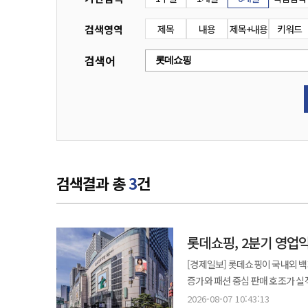
검색영역
제목
내용
제목+내용
키워드
검색어
검색결과 총
3
건
롯데쇼핑, 2분기 영업익
[경제일보] 롯데쇼핑이 국내외 백
증가와 패션 중심 판매 호조가 실
돌파도 기대되고 있다. 롯데쇼핑은 7일 올해 2분기 연결 기준 매출 3조4850억원, 영업이익 899억원을 기록했다고
2026-08-07 10:43:13