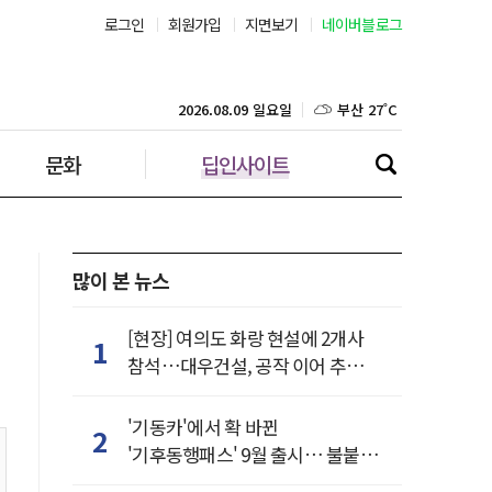
서울 24˚C
로그인
회원가입
지면보기
네이버블로그
부산 27˚C
2026.08.09 일요일
대구 25˚C
문화
딥인사이트
인천 25˚C
광주 25˚C
많이 본 뉴스
대전 25˚C
[현장] 여의도 화랑 현설에 2개사
1
울산 26˚C
참석…대우건설, 공작 이어 추가
거점 확보하나
강릉 21˚C
'기동카'에서 확 바뀐
2
'기후동행패스' 9월 출시… 불붙은
제주 28˚C
카드사 경쟁