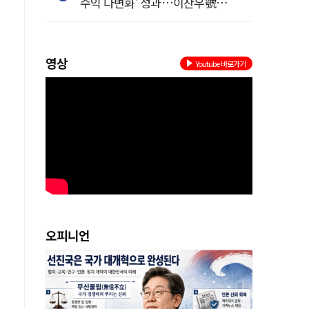
수익 다변화' 성과…이찬우號
농협금융, 임기 말년 성장 박차
영상
Youtube 바로가기
%
행
.
도
오피니언