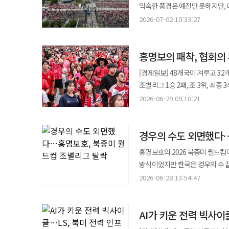
거뒀다. 전반 7분 브리앙 시펭가
있다. 한 경기의 승패가 지역 상권과 미디어 시장을 동
익숙한 풍경은 예전만 못하지만, 
이어지면 중계 편성, 광고 슬롯,
부담스러울 수 있다”며 “그렇다고
경기를 뒤집었다. 케인의 첫 골은 전형적인 해결사의 장면이었다. 후반 30분 앤서니 고든이 왼쪽에서 올린 크로스를
응급의료, 가격 급등, 주민 불편은
월드컵 특수의 새로운 주인공으로 떠오르고 있다. 경기가 사라진 것이 아니라 소
구조가 된 셈이다. 실제 FIFA는 이번 대회 모든 경기에 전·후반 중간에 각각 3분짜리 하이드레이션 브레이크를 적용했고,
2026-07-02 10:33:27
검토될 가능성이 있다”고 말했다. 변수는 절차와 명분…‘추억의 복귀’로 끝나선 안 돼 다만 벤투 전 감독의 복귀가 곧바
케인이 머리로 받아 넣었다. 끌려
잉글랜드-멕시코전처럼 경기 자체
아니라 소비 장소가 흩어진 모습이다. 변수는 시차였다. 북중미 월드컵은 캐나다·멕시코·미국 3개국에
이에 잉글랜드의 토마스 투헬 감독
성사될지는 미지수다. 공식 지원
만든 뒤 오른발 슈팅으로 골망을
도시가 축제를 흡수할 수 있는 능력, 즉 운영 역량
월드컵으로 처음으로 48개국이 참
확대 논란 등을 제기하기도 했다. 경제적 관점에서 보면 기후 리스크는 대회 수익성을 갉아먹는 변수이자 새로운 산업
확정되지 않았다. 외국인 감독과 
잉글랜드는 케인의 결정력 하나로 탈락 위기에서 살아났다. 더
16강전은 월드컵이 왜 거대한 경
홍명보의 패착, 협회의
커졌지만, 한국 시청자들 입장에서는 새
수요를 만드는 변수다. 경기장 운영
위치도 달라질 수 있다. 최근 이력도 평가 대상이다. 벤투 전 감독은 한국 대표팀을 떠난 뒤 2023년 7월 아랍에미리트
잉글랜드의 경기력은 매끄럽지 않았
경찰력, 방송 편성, 광고 상품이 
조별리그 경기도 평일 오전 시간대
월드컵이 개최되는 국가는 팬존 안
(UAE) 대표팀 감독에 부임했지
[경제일보] 48개국이 겨루고 3
줬지만 최전방의 케인만큼은 끝까지
훨씬 넓은 범위에서 움직인다"며 
2일 유통업계에 따르면, 국내 유
스폰서도 기상 악화에 따른 행사 
성과와 한계도 함께 검토될 수밖에 없다. 여론도 변수다. 한국 축구 팬들은 최근 감독 선임 과
조별리그 1승 2패, 조 3위, 최종
믿음은 두 골로 돌아왔다. 손흥민의 월드컵은 정반대였다. 한국은 체코전 승리 이후 멕시코와 남아프리카공화국에
있는지를 시험하는 경제의 밤이 
한국 대표팀 경기가 평일 오전 1
기후 학계 관계자는 “이번 북중미
강한 불신을 보여왔다. 홍명보 전
대표팀은 체코전 승리로 출발했다
패했고, 결국 32강 진출에 실패
2026-06-29 09:10:21
들였다. 과거 월드컵 특수가 야간 응원, 배달 치킨, 주류 소비에 집중됐다면, 북중미 월드컵에서는 낮 시간대 간편식
늘어날수록 날씨는 더 이상 배경 
대한 비판이 커졌다. 이런 상황에서
끝낼 기회를 놓쳤다. 비기기만 해도
남아공전에서는 월드컵 본선 처음으로 선발에서 제외됐다. 특히 남
수요가 오를 것으로 예상해 대비한 것이다. 유통업계 관계자는 “올해는 경기 시간이 모두
일정을 흔들며, 팬존 안전 문제는
결국 벤투 복귀론의 핵심은 이름
않아도 되는 팀이었다. 그런데 경
팬들의 의문을 불렀다. 대표팀의 
예전처럼 치킨과 맥주 중심의 야식
월드컵, 엑스포 같은 초대형 국
우선이라면 벤투 전 감독은 현실적
경우의 수도 외면했다…
흘러갔다. 홍명보 감독의 패착은 손흥민을 선발 명단에서 제외한 데서 가장 선명하게 드러났다. 후반에 상대 체력이
결과적으로 실패한 선택이 됐다. 
고려해 편의점 즉석식품, 음료, 간식류 중심으로 행사
전면 쇄신이 목표라면 벤투 복귀
떨어지고 공간이 생기면 손흥민의 
한국은 탈락을 피하지 못했다. 같은 재능, 다른 자리…스타 활용법이 승부를 갈랐다 물론 손흥민 부진을 개인 책임으로만
홍명보호의 2026 북중미 월드컵
흐름과 들어맞았다. 잎서 지난달 12일 열린 한국 대표팀 조별리그 1차전 당시 GS25의 즉석치킨 ‘치킨25’ 매출은 1주일
누구를 아낄지, 어느 시점에 승부를 걸지는 전적으로 감독
돌릴 수는 없다. 월드컵은 한 명
방식이었지만 한국은 경우의 수 끝에 탈락이라는 성적표
전보다 126.9% 늘었고, CU에서는
걸린 경기에서 가장 위협적인 공격
향하는 나이에 접어들었고, 대표팀
열린 J·K·L조 최종전 결과에 따라 
세븐일레븐에서도 냉장식품, 과자,
2026-06-28 13:54:47
한국은 전반부터 중원에서 밀렸고,
불분명했다는 점이다. 몸 상태를 고려한 출전시간 조절이었다면 언제 어떻게 승부처에 투입할지에 대한 설계가
진출권을 얻지 못하면서 한국의 탈락이 확정됐다. 한국이 월드컵 조별리그를 통과
삼각김밥 등 간편식 판매가 증가했다. 월드컵 응원이 치킨과 맥주에서 완전히 떠난 것은 아니지만, 소
바뀌지 않았다. 실점 뒤에는 조급함만 커졌고, 
필요했다. 그러나 한국은 손흥민을
이후 8년 만이다. 2010년 남아
‘밤의 배달’에서 ‘낮의 편의점’으로 이동한 셈이다. 무알코올 맥주의 약진도 눈
한 장에만 돌릴 수는 없다. 선수들
잃었다. 케인은 달랐다. 잉글랜드도 완벽하지 않았다. 콩고민주공화국전 경기 내용만 놓고 보면 우승 후보답지 않은
AI가 키운 전력 빅사이
2회 연속 원정 16강 진출을 목표로 삼았지만 뜻을 이루는
맥주 매출이 31.1% 늘었고, 
경기에서 누가 먼저 뛰고, 어떤
불안도 적지 않았다. 그러나 잉글
뼈아프다는 평가가 나온다. 북중미
일반 주류보다 부담이 낮은 제품을 찾는 수요가 커진 영향이다