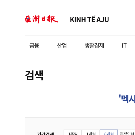
금융
산업
생활경제
IT
검색
'멕시
기간검색
1주일
1개월
6개월
직접입력