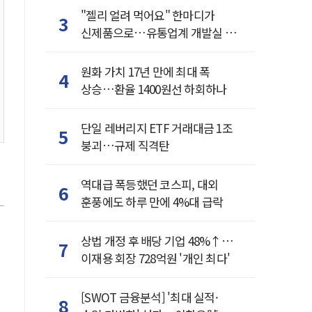
"젤리 얼려 먹어요" 한마디가
3
신제품으로…유통업계 개발실 된
SNS
원화 가치 17년 만에 최대 폭
4
상승…환율 1400원선 하회하나
단일 레버리지 ETF 거래대금 1조
5
붕괴…규제 직격탄
역대급 폭등했던 코스피, 대외
6
훈풍에도 하루 만에 4%대 급락
상법 개정 후 배당 기업 48%↑…
7
이재용 회장 728억원 '개인 최다'
[SWOT 금융분석] '최대 실적·
8