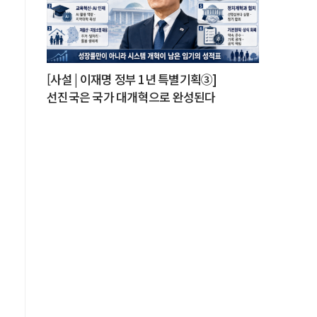
을
[사설 | 이재명 정부 1년 특별기획③]
선진국은 국가 대개혁으로 완성된다
.
면
만