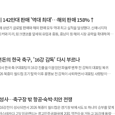
 산업의 공급망 경쟁에도 영향을 미칠 수 있는 만큼 국내 기업들도 중장기 대응 전략
다 고부가가치 제품 개발에 주목할 필요가 있다"고 했다. 판매량을 늘리는 동시에
이 높고 시장 성장성이 큰 국가”라며 “차별화된 혈당 관리 기능성을 바탕으로 현지
이다. 포스코는 소재 기술, 현대제철은 패키지 양사의 다음
고 말했다. ◆신라젠 BAL0891, ESMO 2026 채택…3대
외 시장 공략에 속도를 내고 있다. 완성차 수출이 급증하자 주요국이
터와 반도체 공장, 전력망 등 첨단산업 인프라다. 같은 시장을 겨냥하지만 공략 방식은
142만대 판매 '역대 최대'…해외 판매 158%↑
생산 요건 강화 등 통상 규제를 잇달아 도입하면서 중국 업체들의 해외 생산 전략도
미국임상종양학회(ASCO), 미국암연구학회(AACR)
구상이다. 구체적인 프로젝트와 판매량은 공개하지 않았지만 소재의 차별성을
 상반기 글로벌 판매와 해외 판매 모두 역대 최고 실적을 달성했다. 신에너지차
는 10월 23일부터 27일까지(현지시간) 스페인 마드리드에서 열린다. 이번 ESMO
 수출하며 성장세를 이어갔다. 브라질과 러시아, 영국, 호주, 멕시코 등이 주요 수출
커와 지리, 링크앤코를 앞세워 유럽과 중동, 중남미 등 해외 시장 공략을 확대하며
 암학회에 모두 참가하게 됐으며 이를 통해 BAL0891의 기술력과 임상 성과를 글로벌
다. 포스맥은 부식에 강해 데이터센터 외장재와 설비 구조물에 활용할 수 있고,
지 생산 의무 강화, 보조금 제도 개편 등을 추진하며 중국산 자동차 견제에 나섰다. 중국
소재다. 현대제철은 철근·형강·후판·열연·냉연을 함께
 대비 158% 증가하며 이미 지난해 연간 해외 판매량을 넘어섰다. 6월 해외 판매는
 등 성과를 내며 학계의 주목을 받은 바 있다. 이번 ESMO에서는 진행성
대를 통해 규제 대응에 나서고 있다. 현지 기업을 인수하거나 생산시설을 구축해 관세
센터 구조재에는 H형강과 후판, 철근, 바닥용 데크가 들어간다. 비구조재에는 전선
 썼다. 해외 성장세는 신에너지차가 이끌었다. 상반기 해외
0891 단독요법과 파클리탁셀 병용요법의 임상 1상 결과를 발표할 예정이다.
월 이후 해외 투자 계획을 공개한 중국
현대제철 관계자는 "구조재는 건물의 뼈대가 되는
의 한국 축구, '16강 감독' 다시 부르나
5% 증가한 27만7189대로 전체 해외 판매의 59%를 차지했다. 핵심 브랜드인
로 다뤄진다. 신라젠 관계자는 “세계 3대 암학회에 모두
는 총 700억위안(약 15조3000억원)에 달한다. BYD와 지리, 체리, 샤오펑
는 강재"라며 "시공사가 이를 나눠 계약하면 비용과 시간이 추가로 들기 때문에
커는 상반기 17만8370대를 판매하며 글로벌 누적 인도량 80만대를 넘어섰다.
인정받고 있다”며 “ESMO에서도 의미 있는 연구 성과를 공유하겠다”고 말했다. 한편
컵에서 한국 축구대표팀의 16강 진출을 이끌었던 파울루 벤투 전 감독의 대표팀 복귀
 스페인, 브라질, 태국, 인도네시아, 카자흐스탄 등으로 생산거점을 확대하고 있다.
7곳의 철강재를 신규 수주했다.
율 40.7%를 기록했고, 지커 7X는 홍콩 럭셔리 스포츠유틸리티차량(SUV) 시장에서
임상기관에서 고형암 및 급성골수성백혈병(AML) 환자를 대상으로 총 4개 임상군의
026 북중미 월드컵 조기 탈락 이후 홍명보 전 감독이 사퇴하면서 대표팀 사령탑이
도 모로코 등 해외 생산기지 구축에 나서는 등 공급망 현지화에 속도를 내고 있다.
를 내세운다면 현대제철은 다양한 제품을 한 번에 조달할 수 있는 편의성을 강조했다
대표팀 감독직에 관심을 보인 것으로 알려지면서다. 7일 축구계와 대한축구협회
로도 이어지고 있다. 중국 브랜드들은 관세와 물류비 등 비용을 절감해 현지
매출과 이익 기여도는 공개하지 않았다. AI 인프라가 철강업의 새로운 성장축이 되려
 기록했다. 지리 브랜드는 유럽 시장 확대에 속도를 냈다. 독일과
 미국 식품의약국(FDA)으로부터 주요우울장애(MDD) 적응증에 대한 임상 1상 시험계획
 대표팀에서 함께 일했던 협회 관계자를 통해 감독직 복귀에 대한 관심을 전달했다. 다
는 BYD의 전기 스포츠유틸리티차(SUV) ‘아토3’ 가격이 현지 생산 이후 약 40%
 전기로, 현대제철은 주도·포스코는 물량 확보 저탄소
럽 7개국에 45일 만에 진출했으며, 포르투갈과 오스트리아, 스위스 주요 딜러 그룹과
 임상시험용
단계는 아닌 것으로 알려졌다. 축구계 한 관계자는 “벤투 전 감독이
. 포스코는 지난 6월 광양제철소에 연산 250만t 규모 전기로를 준공했다. 고로와
표 모델인 지리 E5와 스타레이 EM-i는 현재 유럽 20개국 이상에서 판매되고 있다.
오가 맡는다. 회사는 글로벌 수준의 GMP 품질 시스템을 기반으로 안정적인 공급을
 성사…축구장 밖 항공·숙박·치안 전쟁
 있는 것으로 안다”며 “정식 감독직은 물론 상황에 따라 임시 감독 체제에도 관심을
뒤 자동차강판과 전기강판 등 고급강까지 범위를 넓힐 계획이다. 현대제철은
중심으로 판매 지역을 넓혔다. 플래그십 스포츠유틸리티차량(SUV) ‘900’을
말했다. 대한축구협회는 지난 3일 전력강화위원회 첫 회의를
 규제가 새로운 리스크로 작용할 수 있다는 분석이다. 보고서는 중국 자동차
물을 혼합하는 복합 프로세스를 양산에 적용했다. 기존 고로 제품보다 탄소발자국을
16강전이 성사되면서 2026 북중미 월드컵은 경기장 밖에서도 또 하나의 승부를 맞게
트남 등에 출시했으며 카자흐스탄에서는 ‘08’의 고객 인도를 시작했다. 링크앤코
평가한다. 이후 주요우울장애를 포함한 다양한 신경정신과 질환으로 적응증 확대를
차에 들어갔다. 대표팀은 9월부터 11월까지 A매치를 치러야 하고 내년 1월에는
업 경쟁력에도 영향을 미칠 것으로 내다봤다. 전기구동(모터·인버터), 인지 센서
 루이지애나 전기로 제철소는
전승을 거두고 16강에 올랐다.
먼트 플러그인하이브리드(PHEV) 시장의 베스트셀러로 자리 잡고 있다.