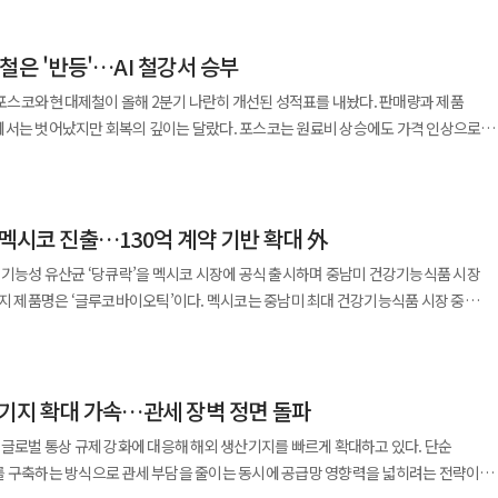
준한 성장세에 더해 지난해 글로벌 제약사 사노피로부터 인수한 항암제 ‘탁소텔’이
 따른 결과다. 특히 항암제 사업 확대는 기존 순환기 질환 중심의 사업 구조를
철은 '반등'…AI 철강서 승부
 안지오텐신 수용체 차단제(ARB)
 한 고혈압 치료제 카나브는 1992년 신약 개발 프로젝트 착수 이후 18년에 걸친
위 포스코와 현대제철이 올해 2분기 나란히 개선된 성적표를 내놨다. 판매량과 제품
 시장에 처음 출시됐다. 출시 이후 카나브는 빠르게 시장에 안착했다.
에서는 벗어났지만 회복의 깊이는 달랐다. 포스코는 원료비 상승에도 가격 인상으로
리’는 지난해 처방액 1948억원을 기록하며 2000억원 돌파를 목전에 두고 있다.
지만 이익률은 0%대에 머물렀다. 포스코는 2분기 별도 기준 매출
정에 달하며 국내 고혈압 치료제 시장에서 확고한 입지를 구축했다는 평가다. 또한
억원을 기록했다. 전분기보다 영업이익은 610억원 늘었고 영업이익률은 2.4%에서 2.9
 중남미와 동남아시아 등 총 9개국에 진출하며 해외 시장에서도 영향력을 확대하고
출은 4조8379억원, 영업이익은 111억원이었다. 1분기 725억원 영업손실에서 흑자로
멕시코 진출…130억 계약 기반 확대 外
.9배였지만 영업이익은 약
1018’의 임상 3상을 성공적으로 마쳤으며 다양한 용량 구성을 위한 추가 임상 1상을 진
올려 원가 부담을 흡수했고, 현대제철은 판매량 증가와 비용 절감으로 적자에서 벗어났다
 기능성 유산균 ‘당큐락’을 멕시코 시장에 공식 출시하며 중남미 건강기능식품 시장
028년 이후 출시한다는 목표를 세우고 있다. 이 제품이 상용화될 경우 카나브 제품군의
 2분기보다 46.6% 줄었고 현대제철 연결 영업이익도 43.3% 감소했다. 양사 모두
바이오틱’이다. 멕시코는 중남미 최대 건강기능식품 시장 중
공시를 통해 올해 별도 기준 매출
린 포스코, 원가에 막힌 현대제철 포스코의 탄소강
르면 2024년 기준 성인(20~79세) 당뇨병 유병률이 약 16.4%에 달하는 고위험
달성을 목표로 제시했다. 이는 지난해 매출 5243억원, 영업이익 391억원 대비 각각
원에서 2분기 96만2000원으로 올랐다. 판매가격 상승은 영업이익을 4320억원
다. 카나브의 안정적인 매출 기반 위에 탁소텔 인수 효과가 더해지면서 수익성 개선 기대감
40억원, 물류·정비비 등 비용 증가가 860억원의 감익 요인으로 작용했다. 포스코
망 확대에 나설 계획이다. 당큐락은 약 10년간 연구해 개발한
가 증가 영향이 컸다"고 했다. 판매가격을 올려 마진은 소폭 확대했지만 원료와 물류비
산기지 확대 가속…관세 장벽 정면 돌파
lantarum HAC01’ 균주를 주원료로 한 개별인정형 유산균이다. 해당 균주는 국내 최초로
확장까지 이어진 사례는 국내 제약·바이오 산업 전반에도 시사점을 던진다. 장기간에
1000t으로 전분기보다 15만8000t
 감소 기능성을 인정받았으며 인체시험에서 8주 섭취 후 당화혈색소(HbA1c)와
을 강화하고 지속 가능한 성장 기반을 마련하는 핵심 요소임을 보여준다는 것이다.
 글로벌 통상 규제 강화에 대응해 해외 생산기지를 빠르게 확대하고 있다. 단순
 가격 상승, 원가 절감이 흑자 전환을 이끌었다. 그러나 매출 증가보다 원가 상승 속도가
기술상
 순환기 질환 사업과 항암제 사업을 양축으로 삼아 글로벌 경쟁력을 강화한다"는
를 구축하는 방식으로 관세 부담을 줄이는 동시에 공급망 영향력을 넓히려는 전략이다.
 원료상(2024), IR52 장영실상(2025) 등을 수상하며 경쟁력도 입증했다. 유한양행