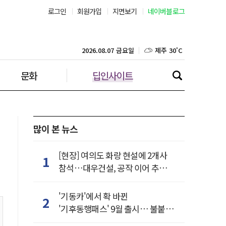
로그인
회원가입
지면보기
네이버블로그
강릉 32˚C
제주 30˚C
2026.08.07 금요일
문화
딥인사이트
많이 본 뉴스
[현장] 여의도 화랑 현설에 2개사
1
참석…대우건설, 공작 이어 추가
거점 확보하나
'기동카'에서 확 바뀐
2
'기후동행패스' 9월 출시… 불붙은
카드사 경쟁