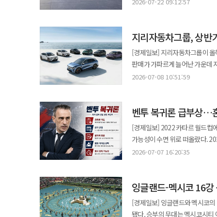
자동차 산업을 넘어 미래차와 로봇
직접 통제하기 어려운 원가 변수보
2026-07-22 09:12:57
관계자는 “멕시코는 당뇨병 유병률
마련해야 한다는 분석이 나왔다. 22일 한국자동차연구원이 발표한 보고서에 따르면 중국 자동차 기업들은 내수 시장
높은 가격을 받을 수 있는 제품의 비중을 확대하겠다는 전략
시장을 확대하고 중남미 전반으로 사업을 확장할 계획”이라
성장 둔화에 대응해 지난 2021년 이후부터 해
승부처는 인공지능(AI) 데이터센
암학회 모두 진출 신라젠은 자사의 차세대 항암 파이프라인 ‘BAL0891’의 임상 1상 연구 성과가 유럽종양학회(ESMO
지리자동차그룹, 상반기 
2023년부터 관세 부과와 현지 
다르다. 포스코는 건축 구조용 후판뿐 아니라 포스맥, 전기강판, 데이터랙 소재와 에너지저장장치(ESS)·전력망용
2026)에 채택돼 포스터 발표를 진행한다고 30일 말했다. ESMO는 
본격화됐다. 중국 승용차 수출은 2020년 60만대에서 2025년 574만대로 약 10배 늘었다. 올해 1~5월에도 전년 동기
강재까지 공급 대상을 넓힌다는 
[경제일보] 지리자동차그룹이 올해
와 함께 세계 3대 암학회로 꼽히며 오
대비 66.8% 증가한 337만대를
강조했다. 포스코 관계자는 "포스맥은 포스코 고유 기술로 개발한 고내식강이고 전기강판은 국내에서 포스코만
판매가 가파르게 늘어난 가운데 지
채택으로 신라젠은 올해 세계 3대
시장으로 꼽힌다. 중국산 자동차의 시장 점유율이 확대되자 각국도 대응 수위를 높이고 있다. 유럽연합(EU)과 브라질,
생산한다는 점이 경쟁력"이라고 했
성장세를 이어갔다. 8일 지리자동차그룹에 따르면 회사는 올해 상반기 전 세계에서 142만2958대를 판매했다. 해외
시장에 입증했다. 앞서 신라젠은 지난 5월 미국임상종양학회(ASCO 2026)에서 BAL0891의 초기 임상 데이터를
2026-07-08 10:51:59
멕시코, 태국 등은 관세 부과와 현
전기강판은 변압기와 모터 등 전력기기의 효율을 높이는 
판매는 47만4228대로 전년 동기
공개하고 권장 2상 용량(RP2D)을 도출하는
기업들은 이에 맞서 현지 생산 확
공급하는 능력을 앞세운다. 데이터
처음으로 월 10만대를 돌파하며 월간 기준 최고 실적도 새로
고형암 환자를 대상으로 한 BAL
부담을 줄이고 원산지 기준을 충족하는 방식이다. 보고서에 따르면 지난해 10
보호용 강관과 서버랙·서버 케이스용 냉연강판이 사용된다. 
벤투 복귀론 급부상…혼돈
신에너지차 판매는 전년 동기 대비 58
연구에서는 해당 치료법의 안전성과 유효성이 중점적으
자동차·부품 기업은 15곳 이상이며 투자 규모
강재이고 비구조재는 내부를 채우
지커도 판매 확대를 이어갔다. 지
참가하며 BAL0891의 기술력을 
[경제일보] 2022 카타르 월드
등 주요 완성차 업체들은 헝가리와
패키지로 공급하는 것이 효율적"이라고 했다. 현대제철은 올해 국내 데이터센터 
홍콩에서는 올해 1~5월 시장점유
신라젠은 현재 미국과 한국 주요 
가능성이 수면 위로 떠올랐다. 2
배터리를 비롯한 핵심 부품 업체들
포스코가 고유 기술과 고부가 소재
판매를 이끌었다. 멕시코에서는 4월과 5월 럭셔리 전기차 판매 1위에 올랐으며, 플래그십 전기 다목적차량(MPV)
임상 1상을 진행 중이다. ◆종근당바이오, ‘티엠버스’ 우울증 치료 도전…FDA 1상 승인 종근당바이오는 보툴리눔 톡신
공석이 된 가운데, 벤투 전 감독이 한국 
생산거점 확대는 가격 경쟁력 강화
2026-07-07 16:20:35
다만 양사 모두 데이터센터 관련 
‘009’는 태국 전기 MPV 시장에서 5개월 연속 판매 1위를
제제 ‘티엠버스주 100unit’가
등에 따르면 벤투 전 감독은 최근
판매가격을 낮추고 있으며, 태국에서
발표된 투자 계획이 실제 착공과 제품 발주로 이어져야 한다. 美
스페인, 네덜란드, 프랑스 등 유
(IND)을 승인받았다고 30일 밝혔다. 이번 임상은 미국 개발 파트너인 Healis Therapeutics가 수행하며
국가대표 전력강화위원회에 공식 지원 서류를 낸 
인하됐다. 브라질과 인도네시아에서도 현지 생산을 기반으로 주요 전기차 가격이 낮아지면서 시장 경쟁력을 높이고
철강에서도 양사의 전략은 엇갈린다
협력을 맺고 판매망을 확대했다. 대
의약품의 제조·공급은 종근당바이
잉글랜드-멕시코 16강
한국 대표팀 상황을 계속 지켜보고
있다. 다만 국가별 투자 심사와 산업 보호 정책은 변수로 남아 있다. 각국이 자국 산업 보호와 공급망 안보를 강화하고
전기로 쇳물을 섞어 제품을 생산한 
링크앤코도 중동과 아시아 시장을 
지원할 계획이다. 임상은 건강한 성인을 대상으로 공개(Open-label), 단일 증량 투여(SAD) 방식으로 진행되며 약물의
가질 수 있다는 취지의 의사가 전달된 것으로 파악된다”고 
있는 만큼 해외 생산 확대 과정에서 투자
당진제철소에서 전기로와 고로 쇳
[경제일보] 잉글랜드와 멕시코의 
아랍에미리트와 이집트, 카타르, 베
안전성·내약성·약력학적 특성을 
열고 차기 대표팀 사령탑 선임 절
산업의 해외 생산 확대가 미래 산
약 20% 낮추면서 동등한 품질을 확보했다. 북미에서는 양사가 공동 투자자로 만난다. 미국
됐다. 승부의 무대는 멕시코시티 아스테카다. 2일 잉글랜드는 콩고민주공화국에 2대1 역
08은 베트남과 멕시코에서 D세그
검토할 예정이다. 우울증, 외상후스트레스장애(PTSD), 사회불안장애 등은 전 세계 5억명 이상이 겪는 주요