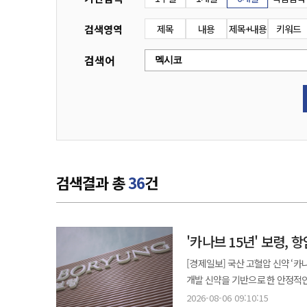
검색영역
제목
내용
제목+내용
키워드
검색어
검색결과 총
36
건
'카나브 15년' 보령,
[경제일보] 국산 고혈압 신약 ‘카
개발 신약을 기반으로 한 안정적
성공 사례로 평가받고 있다. 6일 업계에 따르면 보령의 올해 상반기 매출은 5000억원을 넘어설 것으로 전망된다. 이는
2026-08-06 09:10:15