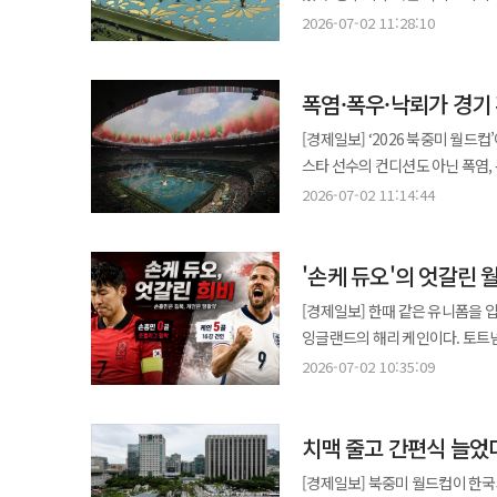
사우디아라비아에서 열리는 2027
(카메라·라이다), 제어기, 자율
연산 270만t 규모로 현대제철 5
글로벌 축구 스타이자 영국 대표팀
지리자동차그룹은 판매 확대에 맞춰
2026-07-02 11:28:10
정신질환으로 기존 치료법의 한계로 인해 새로운 
감독 체제 가능성도 거론된다. 검증된 카드 벤투…적응 기간 짧은 것이 강점 벤투 전 감독이 후보군으로 거론되는 가장
활용될 수 있어 생산거점 확대는
냉연을 생산할 계획이다. 현대제철은 미국 사업을 성숙기에 접어든 국내 철강시장의 한계를 넘어설 성장동력으로 보고
영국과 개최국 멕시코의 16강 '빅매치'가 성사됐다. 앞서 멕시코는 전날 에콰도
브라질과 인도네시아에서는 현지 생산 체계를 구축했다. 현재 10
승인으로 티엠버스주의 치료 영역
큰 이유는 대표팀에 대한 높은 이해
설명이다. 한국자동차연구원은 “중국 자동차 기업의 해외 생산거점 확대가 공급망 전반에 미칠 영향을 지속적으로
있다. 현대제철 관계자는 "미국
만에 월드컵 토너먼트 승리를 거두
네트워크를 운영하며 지역 맞춤형 판매와 고객 지원을
있도록 협력을 강화하겠다”고 말했다. 티엠버스주는 독일 기관의 독점 균주를 기반으로 개발된 
이끌었다. 단일 임기 기준으로 한국 축구대표팀 최장수 감독이
모니터링하고, 이에 대응한 국내 
전환을 현실화하고 향후 국내 공장과도 시너지를
폭염·폭우·낙뢰가 경기
득점했고, 8만명이 넘는 관중이 아스테카를 채웠다. 오는 6일 예정된 멕시코
출시를 앞둔 지커 7X를 비롯해 
인간혈청알부민(HSA)을 사용하지 않
원정 월드컵 16강으로 이끌었다
추가 오프테이크 물량을 확보해 
도시 전체의 이벤트가 됐다. 경제적 파장은 여러 방향으로 번질 수 있다. 우선 이동 수요다. 잉글랜드 팬들은
것”이라고 했다.
종근당바이오는 100유닛에 이어 8
[경제일보] ‘2026 북중미 월드
올랐다. 브라질과의 16강전에서는
사업은 지분 투자 방식으로 참여하며 
콩고민주공화국전이 열렸던 미국 
스타 선수의 컨디션도 아닌 폭염, 폭우, 낙뢰다. 캐나다·미국·멕시코 3개국 16개 
능동적으로 경기를 운영했다는 평가를 받았다. 전술적으로도 벤투 전 감독은 후방 
생산을 주도한다면 포스코는 단독
항공권, 숙박, 현지 교통, 보험, 비자·입국 절차 문
·104경기 체제로 커졌다. 규모가
정착시키려 했다. 초기에는 위험 
2026-07-02 11:14:44
미국의 관세 장벽과 현지화 요구 앞에서는 
퍼블릭뷰잉 장소를 방문할 때 현지 
관중 안전, 중계 편성, 보험, 의료, 치안
손흥민, 김민재, 이강인 등 핵심 선수들과 이미 
지킨 포스코가 앞섰다. 현대제철
항공만의 문제가 아니다. 멕시코시
크로아티아의 32강전을 앞두고 토론
자신의 축구 철학을 끝까지 밀고
생산량보다 높은 가격을 받을 수 
한다. 실제 토마스 투헬 잉글랜드
'손케 듀오'의 엇갈린
Canada)은 기온이 35도를 넘
정비해야 하는 상황이라면 한국 축구와 선
실적으로 연결해야 하고, 현대제
있다. 고도는 선수의 체력 문제이지만, 동시에 팀 운영 비용의 문제다. 훈련장, 회복 프로그램, 의료진, 산소 적응, 이동
토론토시 보건 당국은 관중들에게
‘안정형 선택지’ 부상 벤투 복귀론이 힘을 얻는 배경에는 한국 축구의 불안정한 상황도 있다. 대표팀은 북중미
[경제일보] 한때 같은 유니폼을
일정까지 모두 더 세밀하게 설계해야 한다. 치안 비용도 커진다. 멕시코의 에콰도르전 
있기 때문이다. 토론토시는 미스
월드컵에서 1승 2패로 조별리그를
잉글랜드의 해리 케인이다. 토트넘
100만명의 팬이 몰렸고, 축하 
가능성도 제기됐다. 이와 같은 기후 관련 문제는 토론토만의 일이 아니다. 미국 중부와 동부, 캐나다 일부 지역을 덮은
멕시코 현지에서 사퇴 의사를 밝혔다. 성적 부진의 후폭풍은 감독 책임론에 그치지 않았다. 대표팀 운영, 감
프리미어리그에서만 47골을 합작해 역대 최다 골 
급격히 몰리면서 군중 밀집 사고가 발생한 것이다. 당국은 주류 판매 제한
2026-07-02 10:35:09
‘히트돔’ 현상이 월드컵 팬과 선수들에게 무더운 조건을 만
대한축구협회의 의사결정 구조에 
두 사람에게 전혀 다른 표정을 남
시행했지만, 인파 규모가 시스템을
중후반대까지 오를 수 있다고 전
구도도 아직 정리되지 않은 상황이다. 이 같은 리더십 공백 속에서 벤투 전 감독은 ‘안정형 카드’로 
소화하지 못한 채 조별리그 탈락
응급의료, 교통 통제 부담이 더 커질 수 있다. 도시경제에는 기회이자 부담이다. 홈팀이
것이다. 스포츠 이벤트에서 폭염은 단순한 불편이 아니다. 물과 그늘막을 더 배치해야 하고, 의료 인력과 응급 이송
대표팀을 이미 경험했고, 월드컵 
치맥 줄고 간편식 늘었
남았고, 결국 두 골로 팀을 다음 라운드에 올려놓았다. 끝까지 남은 케
음식점, 주류·음료, 굿즈, 택시
체계를 강화해야 한다. 야외 팬페
시간이 많지 않다는 점을 고려하면
(한국시간) 미국 애틀랜타 스타디움
매력적인 카드다. 잉글랜드는 글로
[경제일보] 북중미 월드컵이 한국
조치가 필요하고, 경기장 밖에서는 폭염 취
행정에 정통한 한 관계자는 “협회