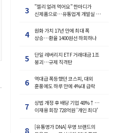
"젤리 얼려 먹어요" 한마디가
3
신제품으로…유통업계 개발실 된
SNS
원화 가치 17년 만에 최대 폭
4
상승…환율 1400원선 하회하나
단일 레버리지 ETF 거래대금 1조
5
붕괴…규제 직격탄
역대급 폭등했던 코스피, 대외
6
훈풍에도 하루 만에 4%대 급락
상법 개정 후 배당 기업 48%↑…
7
이재용 회장 728억원 '개인 최다'
[유통명가 DNA] 무명 브랜드의
8