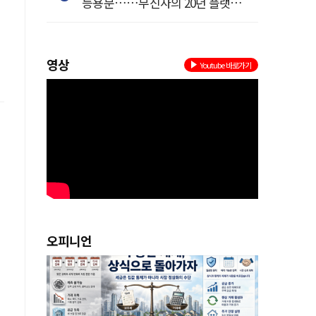
등용문……무신사의 20년 플랫폼
혁명
영상
Youtube 바로가기
오피니언