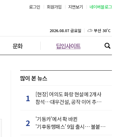
서울 37˚C
로그인
회원가입
지면보기
네이버블로그
부산 30˚C
2026.08.07 금요일
대구 33˚C
문화
딥인사이트
인천 32˚C
광주 32˚C
많이 본 뉴스
대전 34˚C
[현장] 여의도 화랑 현설에 2개사
1
울산 30˚C
참석…대우건설, 공작 이어 추가
거점 확보하나
강릉 30˚C
'기동카'에서 확 바뀐
2
'기후동행패스' 9월 출시… 불붙은
제주 30˚C
카드사 경쟁