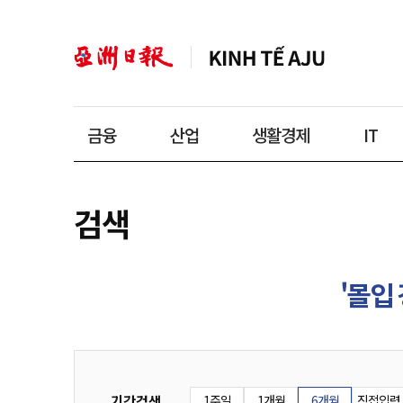
금융
산업
생활경제
IT
검색
'몰입 
기간검색
1주일
1개월
6개월
직접입력