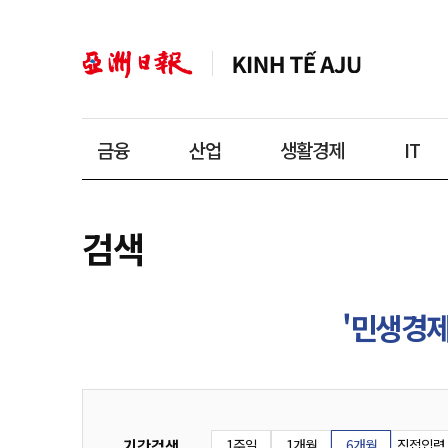
금융
산업
생활경제
IT
검색
'민생경
기간검색
1주일
1개월
6개월
직접입력