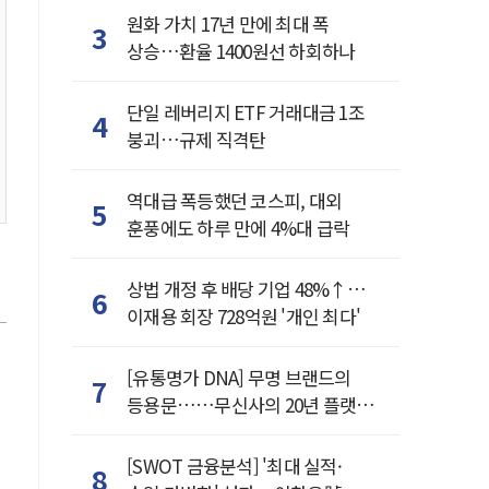
원화 가치 17년 만에 최대 폭
3
상승…환율 1400원선 하회하나
단일 레버리지 ETF 거래대금 1조
4
붕괴…규제 직격탄
역대급 폭등했던 코스피, 대외
5
훈풍에도 하루 만에 4%대 급락
상법 개정 후 배당 기업 48%↑…
6
이재용 회장 728억원 '개인 최다'
[유통명가 DNA] 무명 브랜드의
7
등용문……무신사의 20년 플랫폼
혁명
[SWOT 금융분석] '최대 실적·
8