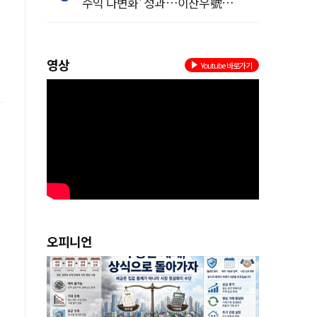
수익 다변화' 성과…이찬우號
농협금융, 임기 말년 성장 박차
영상
Youtube 바로가기
오피니언