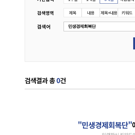
검색영역
제목
내용
제목+내용
키워드
검색어
검색결과 총
0
건
"민생경제회복단"
입력하신 키워드의