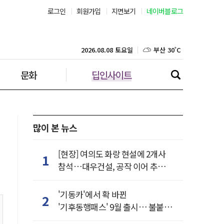
로그인
회원가입
지면보기
네이버블로그
부산 30˚C
대구 34˚C
2026.08.08 토요일
문화
딥인사이트
인천 32˚C
광주 33˚C
대전 34˚C
많이 본 뉴스
울산 28˚C
[현장] 여의도 화랑 현설에 2개사
1
참석…대우건설, 공작 이어 추가
강릉 24˚C
거점 확보하나
'기동카'에서 확 바뀐
2
제주 31˚C
'기후동행패스' 9월 출시… 불붙은
카드사 경쟁