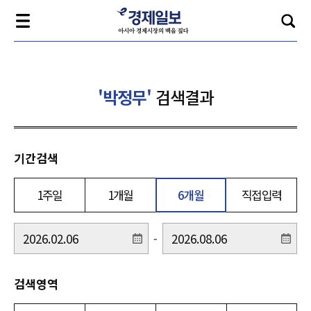
'박정무'
검색결과
기간검색
1주일
1개월
6개월
직접입력
-
검색영역