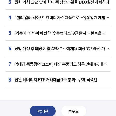
3
원화 가치 17년 만에 최대 폭 상승…환율 1400원선 하회하나
4
"젤리 얼려 먹어요" 한마디가 신제품으로…유통업계 개발실
된 SNS
5
'기동카'에서 확 바뀐 '기후동행패스' 9월 출시… 불붙은
카드사 경쟁
6
상법 개정 후 배당 기업 48%↑…이재용 회장 728억원 '개인
최다'
7
역대급 폭등했던 코스피, 대외 훈풍에도 하루 만에 4%대
급락
8
단일 레버리지 ETF 거래대금 1조 붕괴…규제 직격탄
PC버전
맨위로