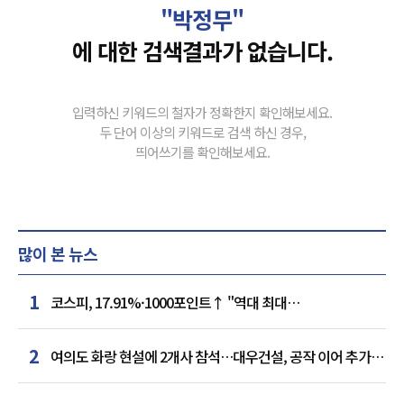
"박정무"
에 대한 검색결과가 없습니다.
입력하신 키워드의 철자가 정확한지 확인해보세요.
두 단어 이상의 키워드로 검색 하신 경우,
띄어쓰기를 확인해보세요.
많이 본 뉴스
1
코스피, 17.91%·1000포인트↑ "역대 최대
상승률"…'삼전닉스' 동반 상한가
2
여의도 화랑 현설에 2개사 참석…대우건설, 공작 이어 추가
거점 확보하나