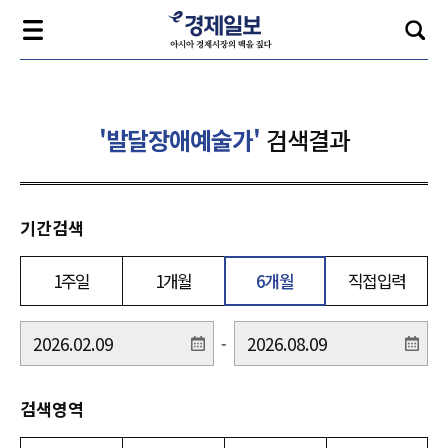
'발달장애예술가'
검색결과
기간검색
1주일
1개월
6개월
직접입력
-
검색영역