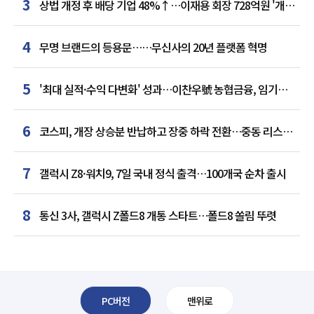
3
상법 개정 후 배당 기업 48%↑…이재용 회장 728억원 '개인
최다'
4
무명 브랜드의 등용문……무신사의 20년 플랫폼 혁명
5
'최대 실적·수익 다변화' 성과…이찬우號 농협금융, 임기
말년 성장 박차
6
코스피, 개장 상승분 반납하고 장중 하락 전환…중동 리스크·
美 경계감
7
갤럭시 Z8·워치9, 7일 국내 정식 출격…100개국 순차 출시
8
통신 3사, 갤럭시 Z폴드8 개통 스타트…폴드8 쏠림 뚜렷
PC버전
맨위로