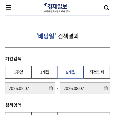
'배당일'
검색결과
기간검색
1주일
1개월
6개월
직접입력
-
검색영역