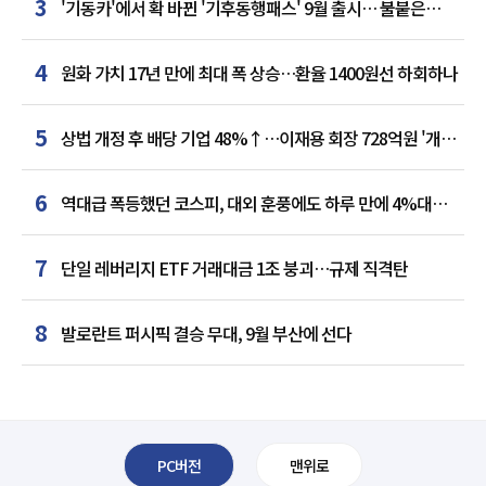
3
'기동카'에서 확 바뀐 '기후동행패스' 9월 출시… 불붙은
카드사 경쟁
4
원화 가치 17년 만에 최대 폭 상승…환율 1400원선 하회하나
5
상법 개정 후 배당 기업 48%↑…이재용 회장 728억원 '개인
최다'
6
역대급 폭등했던 코스피, 대외 훈풍에도 하루 만에 4%대
급락
7
단일 레버리지 ETF 거래대금 1조 붕괴…규제 직격탄
8
발로란트 퍼시픽 결승 무대, 9월 부산에 선다
PC버전
맨위로