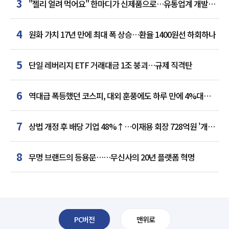
3
"젤리 얼려 먹어요" 한마디가 신제품으로…유통업계 개발실
된 SNS
4
원화 가치 17년 만에 최대 폭 상승…환율 1400원선 하회하나
5
단일 레버리지 ETF 거래대금 1조 붕괴…규제 직격탄
6
역대급 폭등했던 코스피, 대외 훈풍에도 하루 만에 4%대
급락
7
상법 개정 후 배당 기업 48%↑…이재용 회장 728억원 '개인
최다'
8
무명 브랜드의 등용문……무신사의 20년 플랫폼 혁명
PC버전
맨위로