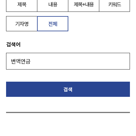
제목
내용
제목+내용
키워드
기자명
전체
검색어
검색