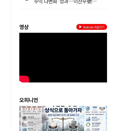
수익 다변화' 성과…이찬우號
농협금융, 임기 말년 성장 박차
영상
Youtube 바로가기
오피니언