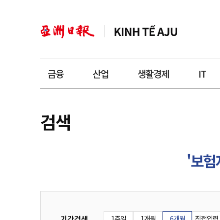
금융
산업
생활경제
IT
검색
'보험
기간검색
1주일
1개월
6개월
직접입력