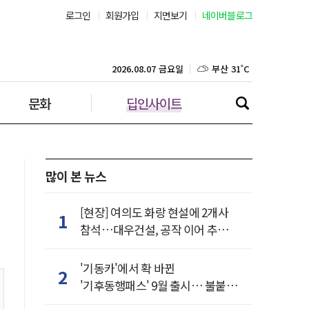
서울 39˚C
로그인
회원가입
지면보기
네이버블로그
부산 31˚C
2026.08.07 금요일
대구 37˚C
문화
딥인사이트
인천 31˚C
광주 37˚C
많이 본 뉴스
대전 37˚C
[현장] 여의도 화랑 현설에 2개사
1
울산 33˚C
참석…대우건설, 공작 이어 추가
거점 확보하나
강릉 31˚C
'기동카'에서 확 바뀐
2
'기후동행패스' 9월 출시… 불붙은
제주 31˚C
카드사 경쟁