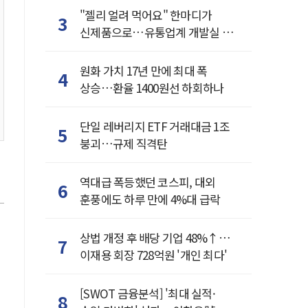
"젤리 얼려 먹어요" 한마디가
3
신제품으로…유통업계 개발실 된
SNS
원화 가치 17년 만에 최대 폭
4
상승…환율 1400원선 하회하나
단일 레버리지 ETF 거래대금 1조
5
붕괴…규제 직격탄
역대급 폭등했던 코스피, 대외
6
훈풍에도 하루 만에 4%대 급락
상법 개정 후 배당 기업 48%↑…
7
이재용 회장 728억원 '개인 최다'
[SWOT 금융분석] '최대 실적·
8