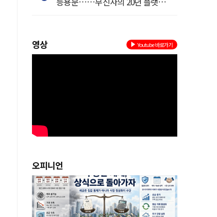
등용문……무신사의 20년 플랫폼
혁명
영상
Youtube 바로가기
재
은
오피니언