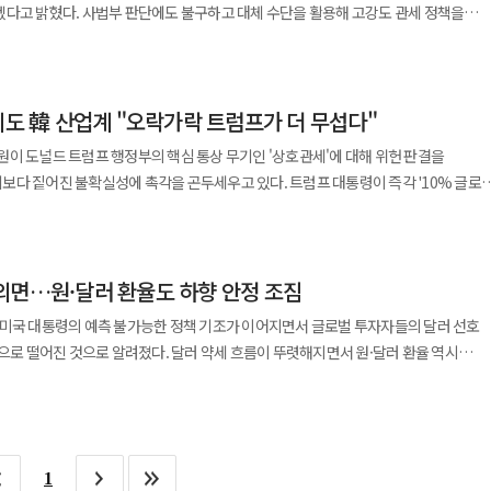
 행정부의 향후 관세 정책 방향에 대한 의견이 오갈 것으로 예상된다. 현재 진행 중인
국 기업의 가격 경쟁력이 개선될 여지도
겠다고 밝혔다. 사법부 판단에도 불구하고 대체 수단을 활용해 고강도 관세 정책을
대통령과의 개인적 유대를 강화하며 실리를 챙길 것으로 보고 있다. 앨리 와인
도 점검 대상에 포함될 전망이다. 앞서 청와대는 지난 21일에도 김
가 트럼프 관세 리스크를 기반으로 재편되는 상황이다. 금융시장 참여자들은 환율·금리
지시간) 자신이 운영하는 소셜미디어
 "시 주석이 유화적 제스처를 취할수록 트럼프 대통령이 안보 분야에서 더 큰 양보를 할
처 합동회의를 열고 미국의 추가 조치 가능성과 주요국 대응 동향을 공유한 바 있다.
 한다. 이번 미국 대법원의 판결은 단순한 정책 논쟁을 넘어
 조치로 전 세계 관세 10%를 허용된 최대치인 15%로 인상한다”고 밝혔다. 그는 이
요인을 재정의하는 계기가 되고 있다. 금융투자자들은 관세 정책 리스크가 다시
저한 검토”에 따른 것이라고 설명했다. 앞서 미국 연방대법원은
커틀러 아시아소사이어티 부소장은 "미 무역대표부(USTR)가 이미 중국의 기존 무역
성과 법적 리스크 그리고 국제 무역 구조의 재편 등을 복합적으로 반영하는 투자
에도 韓 산업계 "오락가락 트럼프가 더 무섭다"
근거로 한 트럼프 대통령의 상호관세 부과 조치가 위법하다고 판단했다. 이에 트럼프
로운 관세를 부과할 수 있다"고 내다봤다. 결국 트럼프 대통령이 '성공적
법 122조를 적용해 글로벌 관세를 도입하는 행정명령에 서명했고 하루 만에 세율
중국에 어느 정도 양보할 것인지가 이번 정상회담의 관전 포인트가 될 전망이다. 스인
이 도널드 트럼프 행정부의 핵심 통상 무기인 '상호관세'에 대해 위헌 판결을
이제 단일 산업 현안이 아니라 글로벌 금융시장의 변동성과 직접 연결된 메가트렌드로
가 '성공 스토리'로 포장할 만한 일부 양보를 할 능력과 의지를 모두 갖춰야 할
보다 짙어진 불확실성에 촉각을 곤두세우고 있다. 트럼프 대통령이 즉각 '10% 글로
 이후에도 관세를 유지하려면 의회의 승인이 필요하다. 트럼프 대통령은 이와 함께
히려 자동차와 철강 등 주력 수출품에 대한 개별 '품목관세' 압박이 거세질 수 있다는
등 기존 법률을 활용해 상호관세를 대체할 수 있다는 입장도 밝혔다. 법적 논란은
은 미국의 무역적자 상황이 무역법 122조가 규정한 ‘근본적인 국제 지급 문제’에
근거로 부과해 온 상호관세가 대통령의 권한을 넘어선다고 판결했다. 이에 따라 한국이
 사이에서 의견이 엇갈린다고 전했다. 로이터 통신 역시 해당 조항이 실제로 발동된
외면…원·달러 환율도 하향 안정 조짐
 법적 근거를 상실했다. ◆ 15%→10% 관세 인하 효과?…현장은
프 대통령은 별도의 게시글에서 전날 대법원 판결 당시
 미국 대통령의 예측 불가능한 정책 기조가 이어지면서 글로벌 투자자들의 달러 선호
 합법이라는 견해를 낸 대법관 3명을 언급하며 공개적으로 지지를 표명했다. 그는
관세보다 수치상 유리해지기 때문이다. 그러나 반도체, 가전, 배터리 등
준으로 떨어진 것으로 알려졌다. 달러 약세 흐름이 뚜렷해지면서 원·달러 환율 역시
조를 이해하고 있다고 평가했다.
다. 한 반도체 업계 관계자는 "일부 불확실성이 해소된 것은 맞지만 여전히 반도체나
달러 가치는 지난해 9% 하락한
세율은 확정된 바가 없다"며 "트럼프 행정부의 관세 정책 방향성 자체가 변한 것이
드 등 주요 통화 바스켓 대비 1% 넘게 추가 하락하며 4년 만의 최저치에 근접했다.
호관세 부과로 피해를 입은 기업들의 '관세 환급'
설문조사에서도 펀드 매니저들의 달러 노출도는 지난해 4월 이른바 상호관세 발표
 대법원 판결로 기납부한 관세를 돌려받을 길은 열렸으나, 미 세관 당국의 구체적인
. 달러 포지셔닝은 관련 통계가 집계되기 시작한 지난 2012년 이후 가장 부정적인
란이 불가피할 전망이다. ◆ 상호관세 구멍, '품목관세'로 메우나…
1