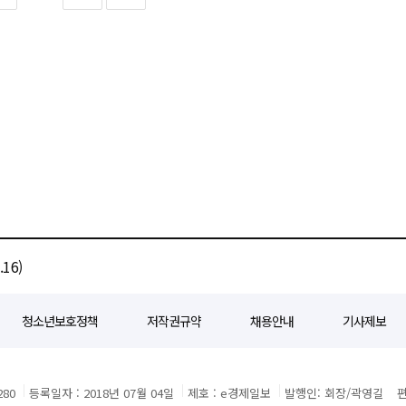
양상을 나타냈다. 연기금 등 대형 기관투자가들이 달러 추가 약세 가능성에 대비해
으로 하는 무역확장법 232조 기반의 품목관세는 여전히 유효하기 때문이다. 업계
반영되고 있다. 한때 1500원에
관세 폐지로 인한 세수 감소를 만회하고 보호무역 기조를 유지하기 위해 특정 품목에
던 환율은 최근 1440원대까지 내려오며 숨 고르기에 들어갔다. 추가 급등보다는
핀셋 타격'에 나설 가능성이 높다고 분석한다. 자동차 업계 관계자는 "미국이 줄어든
~1430원 선으로 제시하고
이라며 "상호관세 무효화가 자동차 관세 폭탄으로 돌아올까 노심초사하고 있다"고
370원대까지 하락할 가능성도 거론한다. 미국 연방준비제도의 금리 인하 기대가 달러 약
따른 외국인 자금 유입 기대가 원화 수요를 자극할 수 있다는 분석이다. 다만 환율
위해 내놓은 천문학적인 투자 약속이 그 근거가 된 상호관세 위헌 판결로 재조정될
이 우세하다. 일본의 엔저 용인 기조와 국내 개인투자자들의 해외 주식 투자 확대 등
안전자산 위상이 예전만 못하다는 인식이 확산되고
할 수 있다고 분석한다. 특히 대미 투자의 핵심인 한미 조선 협력 프로젝트 '마스가
 만큼 급격한 약세보다는 변동성을 동반한 점진적 조정 국면이 이어질 전망이다.
원하는 사업이라는 점에서 한국의 협상력이 이전보다 커졌다는 평가다. 한편 글로벌
 보였다. 뉴욕증시 주요 지수가 출렁인 가운데 미 국채 10년물 금리는 4.09%까지
, 은 등 귀금속 현물 가격은 일제히 상승하며 불안한 시장 심리를 반영했다.
16)
청소년보호정책
저작권규약
채용안내
기사제보
80
등록일자 : 2018년 07월 04일
제호 : e경제일보
발행인: 회장/곽영길
편