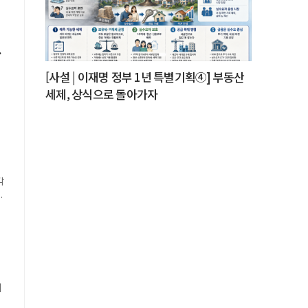
적
한
장
[사설 | 이재명 정부 1년 특별기획④] 부동산
세제, 상식으로 돌아가자
각
.
에
,