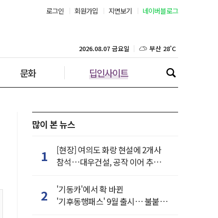
로그인
회원가입
지면보기
네이버블로그
부산 28˚C
대구 26˚C
2026.08.07 금요일
문화
딥인사이트
인천 29˚C
광주 27˚C
대전 27˚C
많이 본 뉴스
울산 25˚C
[현장] 여의도 화랑 현설에 2개사
1
참석…대우건설, 공작 이어 추가
강릉 25˚C
거점 확보하나
'기동카'에서 확 바뀐
2
제주 29˚C
'기후동행패스' 9월 출시… 불붙은
카드사 경쟁