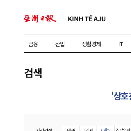
금융
산업
생활경제
IT
검색
'상호
기간검색
1주일
1개월
6개월
직접입력