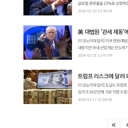
관계에 미칠 파장과 도널드 트럼프
점은 장기적 수출 전략 수립에 영향을 줄 수 있다. 무역 구조가 변할 경우 한
글로벌 관세율을 15%로 상향하
노골적으로 내세우기보다 트럼프 
대미 투자 프로젝트의 진행 상황과 리스크 요인
있지만 글로벌 공급망 환경 자체
이어가겠다는 의지를 재확인한 행보로 해석된다. 트럼프 대통령은 21일(현
국제위기그룹(ICG) 선임 자문은
2026-02-22 13:44:59
정책실장과 위 실장 주재로 관계부
·수출 실적 변수를 모두 고려한 리스크 관리 전략을 강화해야
트루스소셜에서 “즉시 효력을 갖는
여지가 생긴다"고 분석했다. 궁지에 몰린 트럼프 행정부가 무역법 301조 등 다른 법적 수단을 동원해 추가 관세를
글로벌 금융·상품시장의 리스크 
결정이 전날 나온 대법원 판결에 대한 “철
부과할 가능성도 제기된다. 웬디 
표면화하는 가운데 정치적 불확실
美 대법원 '관세 제동'
국제비상경제권한법(IEEPA)을 
합의 이행 여부를 조사 중이며 이를 근거로 새
전략을 재검토해야 할 시점이다. 미국 대법원의 제동은 보호무역 리스크가 현실적인 금융 변수임을 다시 한 번
대통령은 즉각 대체 수단으로 무역
방중'이라는 정치적 성과를 위해 
[이코노믹데일리] 미국 연방대법원
확인시켰다. 통상·금융 이슈는 
인상 방침까지 내놓았다. 무역법 122조는 국제수지 문제 발생 시 대통령에게 최장 150일간 최대 15%의 관세를 부과할
중국인민대 교수는 "중국은 트럼프
내렸지만 국내 산업계는 안도하기
자리 잡고 있다.
권한을 부여한다. 다만 해당 기간
것"이라고 말했다. 한편 류펑위 주미 중국대사관 대변인은 "관세 전쟁은 누구에게도 이익이 되지 않는다"며 양국 간
보편 관세' 카드로 응수하면서 오
2026-02-21 12:07:09
무역확장법 232조와 무역법 301조 
협력을 촉구했다.
우려가 커지고 있기 때문이다. 21일 외신과 산업계에 따르면 미 연방대법원은 20일(현지시간) 트럼프 대통령이
여전히 남아 있다. 월스트리트저널
국제비상경제권한법(IEEPA)을 
해당하는지를 두고 법률 전문가들
트럼프 리스크에 달러 
적용받던 15%의 상호관세와 25% 추가 인상 압박은
전례가 거의 없다는 점을 들어 추가 소송 가능성을 지적했다. 트럼
"오락가락 기준이 리스크" 표면적으로 한국은 이번 판결로 한숨을 돌린 모양새다. 트럼프 대통령이 새롭게 서명한 '10%
[이코노믹데일리] 도널드 트럼프
소수 의견으로 자신의 관세 정책이
기본관세'가 적용될 경우 기존 15%였던 상호
심리가 14년 만에 가장 약한 수
이들이 자신의 경제·무역 정책 기
핵심 수출 업계의 표정은 밝지 않
고점을 통과했다는 관측에 힘이 실리고 있다. 16일(현지시간) 파이낸셜타임스에 따르면 
2026-02-17 15:58:09
스마트폰 등 개별 품목에 대한 관
데 이어 올해 들어서도 유로와 파운
아니기 때문에 상황을 면밀히 지켜봐야 한다"고 말했다. 특히 기존 상
뱅크오브아메리카가 최근 발표한 
문제가 새로운 뇌관으로 떠올랐다.
직후 기록한 저점보다 더 낮아졌다
환급 지침이 마련되지 않아 수개월 이상의 행정적 혼
수준으로 나타났다. 또한 CME 그룹의 옵션 데이터에 따르면 올해 들어 달러 하락에 베팅하는 포지션이 상승 베팅을