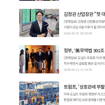
5만1594.14에 마감했다. 지난
스탠더드앤드푸어스(S&P)500지수는
김정관 산업장관 "첫 대
마쳤다. 연준의 불확실한 정책 방향
관련주가 약세를 보인 영향이다. 연준은 이날 연방공개시장위원회(FOMC)에서 기준금리를 연 3.50∼3.75%로
[경제일보] 김정관 산업통상자원부
유지했다. 베스 해맥 클리블랜드 
시점이 오는 6월 이후가 될 것이라고 밝혔다. 미국을 방문 중인 김 장관은 6일(현지
등 3명은 0.25%포인트 인상을 요구하며 반대표를 던졌다. 케빈 
국제공항에서 기자들과 만나 "구
2026-05-07 09:26:04
목표를 완화할 의사가 없다고 강조
이야기할 수 있을 것"이라고 했다. 앞서 국회는 지난 3월 '한미 전략적 투자 관리를 위한 특별법(대미투자특별법)
오히려 커졌다. 반응이 가장 거셌던 곳은 채권시장이다. 30년 만기 미국 국채 수익률은 장중 5.21%까지 올라 2007년
통과시켰으며 법 시행 시점은 다음
이후 최고치를 기록했다. 10년물 금리
정부, '美무역법 301
추진하고 있다. 시장에서는 미국 루이지애나주의 액화천연가스(LNG) 수출 터미널 건설 프로젝트가 첫 투자 사례로
불안으로 주가가 급락하면 안전자산
거론되고 있다. 이에 대해 김 장
[경제일보] 도널드 트럼프 미국 행
둔화보다 물가 상승과 연준의 정책 신뢰
확정됐는지는 아직 말할 단계가 아니다"라고 선을 그었다. 일본
착수하면서 글로벌 통상 질서가 다시 흔들리고 있다. 청와대는 12일 “미국
더블라인캐피털 최고경영자는 채권
지적에 대해서는 "실무 협의가 긴
불리한 대우를 받지 않도록 하겠다
강조하려면 실제 금리 인상으로 
2026-03-12 11:19:20
설명했다. 이어 "투자는 발표보다
전반을 압박하는 새로운 통상 갈등의 출발점이 될 가
국채 매도로 경고하는 이른바 ‘채권 자경단’이 움직
찍었다. 김 장관은 미국 무역대표부(USTR)가 한국·일본 등을 상대로 진행 중인 무역법 301조 조사와 관련해서도
위법 판결 이후 무역법 301조를
부담을 더욱 키웠다. AP통신 집계
언급했다. 그는 조사 목적에 대해
트럼프, '상호관세 부활
이익 균형이 훼손되지 않도록 협의
넘나들었다. 트럼프 대통령이 요
내에서 대응이 이뤄질 수 있도록 최대한 노력하겠다"고 말했다
11일(현지시간) 브리핑에서 한국
우려가 다시 부상했다. 유가 상승은 운송비와 제조원가, 소비자물가를 차례로 끌어올릴 수 있다. 연준이 금리를 동결한
미국 도널드 트럼프 행정부가 11
조사 관련 협의 가능성도 열어뒀다. 김 장
개시한다고 밝혔다. 이번 조치는 미국 연방대법원이 국제비상경제권한법(IEEPA)을 근거로 한 국가별 상호관세 조치를
당일 에너지 가격이 급등하면서 시장
판결로 폐지된 상호관세를 다른 방식
앞서 캐나다 오타와에서 멜라니 
무효로 판단한 이후 나온 후속 대
온스당 4100달러 선으로 상승했