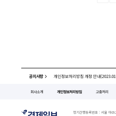
자동차·철강 '초긴장' 가장 긴장하는 곳은 자동차와 철강 업계다. 이번 대법원 판결의 대상은 IEEPA에 근거한
웃돌며 지난해 4분기와는 정반대 
상호관세일 뿐 '국가 안보'를 명분
자산 비중을 조정하고 있는 것으로 풀이된다. 달러 약세 기대는 원·달러 환율 흐름에도 
전문가들은 트럼프 대통령이 상호
근접하며 국내 금융시장을 압박했
대한 관세율을 대폭 끌어올리는 '
점진적 하향 안정 쪽으로 이동할 전망이다. 해외 투자은행들은 연말 원·달러 환율을 1380
세수를 어디서 충당할지가 관건"
있다. 일부 기관은 3분기 중 1
토로했다. 우리 실물경제에 막대한 영향을 미쳤던 '3500억 달러(약 500조원) 대미 투자 합의'의 향배도 안갯속이다.
압력을 키우고, 세계국채지수 편입에 
한국 정부가 관세 압박을 피하기 
하락 속도는 완만할 것이라는 전망
명분이 생겼기 때문이다. 일각에서는 우리 정부가 합의를 전면 백지화하기는 현실적으로 어렵지만 속도 조절이나 조건
구조적 달러 수요가 환율 하단을 지지하고 있기 때문이다. 달러의 
변경 등 유리한 협상 카드로 활용
있지만 글로벌 불확실성이 여전한
(MASGA)'는 미국 역시 절실히 
금융시장은 판결 직후 큰 변동성을
급등했다. 반면 대체 투자처로 금
공지사항
개인정보처리방침 개정 안내(2023.01.
회사소개
개인정보처리방침
고충처리
정기간행등록번호 : 서울 아052