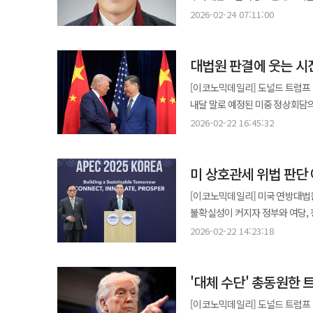
나스닥종합지수는 258.80p(1.13%) 내린 2만2627
주요국 대비 불리한 대우를 받지 
정책에서 행정부의 일방적 권한 
분석이다. 소비자물가 상승률은 수
2026-02-24 07:11:00
왔다. 이 때문에 협상 과정에서 
상호관세 정책에 대해 위법 판결을 했
대응 전략을 마련해 협상에 나서
동력에 사실상 제동이 걸렸음을 의미한다. 대법원 판결 직후 뉴욕증시는 방향성을 명확히
반영해 2.2%로 전망됐다.
전문가들은 이번 사안을 단순한 통
투자자들은 변덕스러운 무역 정책
불확실성 우려가 부각됐다. 거시경
장기화되는 상황에서 미국이 동맹국
투자심리를 위축시켰다. 국내 증시도 장 초반 주춤하는 듯했으나 반도체 '투톱'이 되살아나면서 전체 지수를 끌어
대법원 판결에 웃는 시
리스크의 재부각은 금융시장 변동성을 자극하는 핵
기업들은 관세 부담뿐 아니라 생산 거
올렸다. 삼성전자와 SK하이닉스는
국채·통화·주식 시장에서 리스크 
사태는 한국 경제가 대미 수출 중
[이코노믹데일리] 도널드 트럼프
오른 20만원, SK하이닉스는 5.68% 뛴 100만50
매도세가 교차했다. 관세는 수출·
리스크가 현실화할 경우 기업들은 
내달 말로 예정된 미중 정상회담
0.19% △LG에너지솔루션 4.1
촉발할 여지가 크다. 이번 판결은 단순한 법적·정치적 이슈에 그치지 않는다. 트럼프 대통령이 판결 직후 무역법
정부 차원에서는 동남아와 인도, 
전략에 제동이 걸리면서 시진핑 중국 국가주석
는 내렸다. 업종별로 보면 △금속 4.59% △전기·전자 4.19% △화학 2.62% 등은 상승했고 △보험 -3.50% △증권
2026-02-22 16:45:32
122조를 근거로 새로운 글로벌 
미국의 301조 카드는 단순한 통
사우스차이나모닝포스트(SCMP) 
-2.61% △섬유·의류 -1.76% 등은 떨어졌다. 대신증권 이경민 연구원은 "국내
근거로 전술을 전환하는 과정임을 시사한다. 무역법 122조는 최대 15% 수준까지 
보복 조치로 이어질 경우 한국 경
미중 정상회담에 즉각적인 영향을 미칠 것으로 내다봤다. 트럼프 
하락했다가 이내 상승 전환했다"면
상호관세처럼 광범위한 교역국에 
통상 전략이 다시 본격화하는 가운
미 상호관세 위법 판단
휴전'을 연장하는 대가로 미국산 
미래에셋증권 서상영 연구원은 "
정책을 재구성해야 하는 구조적 
국제비상경제권한법(IEEPA) 기반의 관
반도체 업종이 상승을 확대해나가자 지
[이코노믹데일리] 미국 연방대법
대법원 판결은 종전 관세 부과가 
무역법 122조에 근거한 15% 글
전장보다 13.01p(1.13%) 상승한
불확실성이 커지자 정부와 여당, 청와대가 공동 대응 방
내리지 않았다. 주요 외국 기업과
어렵다. 윌버 로스 전 미 상무장
후 하락 전환해 1146.22까지 
오후 8시 서울 종로구 삼청동 금
환급 규모는 수십조원에 이를 수 있다는 관측도 나온다. 금융시장에선 
2026-02-22 14:23:18
것"이라고 지적했다. 베이징의 한 정치학자는 SCMP에 "트럼프의 레버리지는 사라졌고 방중을 앞두고 허를 찔렸다"며
상승했고 △삼천당제약 -0.49% △코오롱티슈진 -
논의할 예정이다. 회의는 김용범 정책실장과
작용할 여지가 크다. 미국 내 영
"중국은 이제 판결 전보다 더 적은 양보만 해도 된다"고 분
순매수했고 외국인과 기관은 각각 541억원과 1577
한정애 정책위원장, 국회 대미투
있다. 이는 신용 리스크 평가와 주가 밴드
협상력이 높아진 중국은 '대두 수
각각 30조7324억원과 13조
'대체 수단' 총동원한
부총리 겸 재정경제부 장관, 김정
이번 판결의 여파를 면밀히 분석할
"과거 중국이 미국의 고율 관세 
총 19조111억원이다. 이날 오후
홍익표 정무수석과 윤성혁 산업정책비서관도 참석 대상이다. 
새롭게 정의될 전망이다. 미국과 
[이코노믹데일리] 도널드 트럼프 
계속 사려면 미국이 대만 문제 등에서 양보해야 할 것
1442.5원을 나타냈다.