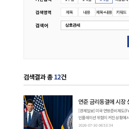
검색영역
제목
내용
제목+내용
키워드
검색어
검색결과 총
12
건
연준 금리동결에 시장 
[경제일보] 미국 연방준비제도(
인플레이션 위험이 커진 상황에서 
급락했다. 29일(현지시간) 뉴욕증시에서 다우존스30산업평균지수는 전장보다 1153.18포인트(2.19%) 하락한
2026-07-30 06:53:34