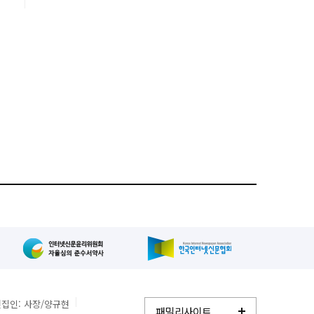
세
집인: 사장/양규현
패밀리사이트