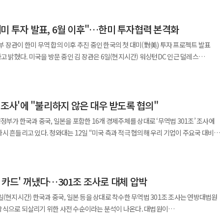
해 4월 미국의 상호관세 발표로 시장이 흔들린 이후 15개월 만에 가장 큰 낙폭이다.
 1.52% 내린 7316.15, 나스닥종합지수는 1.74% 하락한 2만4442.94로 장을
미 투자 발표, 6월 이후"…한미 투자협력 본격화
과 함께 엔비디아, 마이크론, AMD 등 최근 증시 상승을 이끌었던 인공지능(AI)
 장관이 한미 무역 합의 이후 추진 중인 한국의 첫 대미(對美) 투자 프로젝트 발표
연방준비은행 총재와 닐 카슈카리 미니애폴리스 연은 총재, 로리 로건 댈러스 연은 총
시간) 워싱턴DC 인근 덜레스
워시 연준 의장은 기자회견에서 연준이 2% 물가상승률
체적인 프로젝트는 대미투자특별법이 6월 이후 시행되기 때문에 법 시행 이후
했다. 하지만 향후 금리 경로에 관한 명확한 신호를 제시하지 않으면서 시장의 불안
'을
 달 18일이다. 정부는 이를 기반으로 미국 내 전략산업 투자와 공급망 협력 확대를
도 4.7%에 근접했다. 국채 금리 상승은 채권 가격 하락을 의미한다. 통상 경기
조 조사'에 "불리하지 않은 대우 받도록 협의"
인 국채 가격은 오르는 경우가 많다. 이날은 주식과 채권이 동시에 하락했다. 경기
관은 "루이지애나 프로젝트가 검토 대상이었던 것은 사실"이라면서도 "1호 투자로
정부가 한국과 중국, 일본을 포함한 16개 경제주체를 상대로 ‘무역법 301조’ 조사에
, 장기 국채 공급 부담을 시장이 더 크게 의식했다는 의미다. 제프리 건들락
보다 대미 투자 이행 속도가 늦어지는 것 아니냐는
 측과 적극 협의해 우리 기업이 주요국 대비
시장이 연준에 행동을 요구하고 있다고 진단했다. 워시 의장이 2% 물가 목표를
밀하게 진행되고 있다"며 "한국은 시작 시점 자체가 일본보다 늦었던 부분이 있다"고
”고 밝혔지만 통상 전문가들은 이번 조치가 단순한 조사 단계를 넘어 한국 수출 경제
의지를 입증해야 한다는 것이다. 재정 적자와 인플레이션을 방치하는 정부·중앙은행에
 실제 실행이 중요하다"며 속도 경쟁보다는 실행 가능성과 사업 구체화에 방점을
능성을 우려하고 있다. 청와대 관계자는 이날 “미국 측은 상호관세
였다는 해석도 나왔다. 미국과 이란의 무력 충돌 재개는 시장의
 통해 기존 관세를 복원하겠다는 입장”이라며 “정부는 기존 한미 관세 합의에서 확보한
 기준 브렌트유는 7.3% 오른 배럴당 88.09달러에 마감했다. 장중에는 90달러 선을
 "위법 판결이 내려진 상호관세 15%를 복원하려는 취지로 이해하고 있다"며 "그 범위
 카드' 꺼냈다…301조 조사로 대체 압박
할 계획”이라고 설명했다. 앞서 제이미슨 그리어 미국 무역대표부(USTR) 대표는
르단 미군기지 공격에 강력하게 대응하겠다고 밝히면서 원유 공급 차질과 중동 확전
. 아울러 이번 방미 기간 동안 트럼프 행정부와 301조
·중국·일본 등 16개 경제주체를 대상으로 추가 관세 부과의 사전 절차인 301조 조사를
일(현지시간) 한국과 중국, 일본 등을 상대로 착수한 무역법 301조 조사는 연방대법원
관은 "적절히 논의할 기회가 있을 수 있다"고 밝혔다. 김 장관은 워싱턴 방문에
에서는 추가 금리 인상 가능성과 고금리 장기화 우려가 동시에 커졌다. 금 현물은
으로 되살리기 위한 사전 수순이라는 분석이 나온다. 대법원이
졸리 산업부 장관과 팀 호지슨 에너지·천연자원부 장관을 만나 잠수함 사업 수주와
응이라는 점에서 주목된다. 행정부가 기존 관세 정책의 법적 기반이 흔들리자 무역법
다. 반면 달러인덱스는 100.9 수준으로 약세를 보였다. 국채 금리가 뛰었는데도 달러가