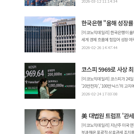
국제비상경제권한법(IEEPA)을 
관련한 협력 방안을 논의했다. 이
2026-03-12 11:14:34
301조라는 강력한 통상 수단을 활용해 관세
하락한 것은 이번 움직임이 단순한
활용해 관세 압박을 이어가려는 전략이라는 것이다. 무역법 301조는 미
투자 협력 및 통상 현안을 논의할
제한하거나 부담을 주는 외국 정부
시장은 국제유가와 소비자물가, 
정부의 부당하거나 불합리한 정책과
규정이다. 미국 무역대표부가 조사
경기 둔화 부담에도 금리를 올려야
한국은행 "올해 성장률
제도다. 국제비상경제권한법을 근
있다. 1980년대 미국이 일본의 
기대도 진정될 여지가 있다.
지속할 수 있는 대안으로 평가된다. 미국 무역대표부(USTR)는 이번 조사에서 ‘과잉 생산 능력과 연관된 불공
견인
[이코노믹데일리] 한국은행이 올해
수단으로 평가된다. 이번 조사 대상에 한국과 중국, 일본 등 아시아 주요 제조국이 동시에 포함된 것은 미국이 글로벌
관행’과 ‘강제 노동을 통한 상품 생산’을 핵심 조사 사
세계 경제 흐름에 힘입어 성장 여력이 확대됐다는 분석이다. 2
공급망 재편 과정에서 아시아 산
상대국들이 세계 수요와 괴리된 생
(GDP) 성장률 전망치를 2%로 설정했다. 
제조업 부활과 미국 내 일자리 창
2026-02-26 14:47:44
이어지고 결과적으로 미국의 무역 적자를 확대시키고 
관세 영향과 건설투자 회복 지연
이전과 생산 구조 재편을 요구하는 협상 카드
산업 생태계를 약화시키고 일자리와 투자, 공급망을 
조정됐다. 한국은행은 세계경제가 인공지능(AI) 투자 호조와 주요국의 완화적 통화·재정정책에 힘입어 3% 초반
않을 전망이다. 한국은 수출이 국
화학, 전자, 에너지 제품, 유리, 기
코스피 5969로 사상 
성장세를 이어갈 것으로 내다봤다
특히 미국은 한국의 핵심 수출 시
철강, 운송 장비 등을 과잉 생산 산업으로 지목했다. 미국 정부는 이들 산
진단했다. 특히 글로벌 반도체 경기는 AI 모델 활용이 학습에서 추론으로 확장되면서 메모리 중심의 상승세가 지속되고
밀접하게 연결돼 있다. 산업별로 보면 반도체 산업은 직접적인 관세 대상이 아니더라도 장비와 소재, 데이터센터 투자 등
[이코노믹데일리] 코스피가 24일
확대하면서 세계 무역 불균형이 심화
있으나 관세·투자조정 등 세계교역 불확
공급망 전반이 미국과 긴밀히 연결
'20만전자', '100만닉스'의 고지에 올랐다. 이날 코스피는 전장보다 123.55p(2.11%) 오른 5
301조 조사는 트럼프 대통령이
대내적으로는 정보기술(IT)기업 
비중이 높아 추가 관세나 통상 압
이로써 '육천피'(코스피 6000)까지는 불과 30.36p만 남겼다. 지
대체하기 위한 절차로 해석된다. 301조 조사는 외국 정부의 불공정 무역 관행을 근거로 관세 등 보복 조치를 취하는
2026-02-24 17:03:08
있다고 진단했다. 다만 비IT 부문 부진과 
배터리 산업 역시 미국 내 생산 확대 정
시작해 이내 하락 전환해 5775.
제도지만 실제로는 미국 행정부가 
소비 회복세가 이어지고 반도체를 
301조 조사는 단순한 통상 조사에
유가증권시장에서 개인과 외국인은 
제이미슨 그리어 미국 무역대표부 
기저효과가 더해지면서 성장률이 당초 예
자발적으로 제한하는 ‘자율 규제’
美 대법원 트럼프 '관
순매수하며 지수 상승을 견인했다. 외국인
동일하게 유지된다”고 말했다. 이는 대법원 판결로 무효가 된 상호관세의 ‘빈자리’를 301조 조사로 채우겠다는 의도를
이후에도 소득 여건 개선과 글로벌
한국 역시 비슷한 방식의 압박에 직면할 가능성이 있다
주가지수가 모두 1% 넘게 밀렸다
사실상 인정한 발언으로 해석된다. 트럼프 행정부는 이번 조사를 가능한 한 신속하게 진행할 방침이다. 현재 적용
[이코노믹데일리] 지난주 미국 
건설 등 비IT 부문의 회복이 제한적이어서 성장
전략 앞에서 약해질 수 있다는 점
전장보다 821.91p(1.66%) 떨어
글로벌 관세의 유효 기간이 오는 7월 하순 종료될 예정이
부과해온 포괄적 상호관세 조치를 위법
전망됐다. 내수 회복세가 지속되
교역 규범을 유지하고 있지만 트럼