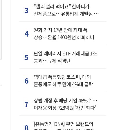
"젤리 얼려 먹어요" 한마디가
3
신제품으로…유통업계 개발실 된
SNS
원화 가치 17년 만에 최대 폭
4
상승…환율 1400원선 하회하나
단일 레버리지 ETF 거래대금 1조
5
붕괴…규제 직격탄
역대급 폭등했던 코스피, 대외
6
훈풍에도 하루 만에 4%대 급락
상법 개정 후 배당 기업 48%↑…
7
이재용 회장 728억원 '개인 최다'
[유통명가 DNA] 무명 브랜드의
8