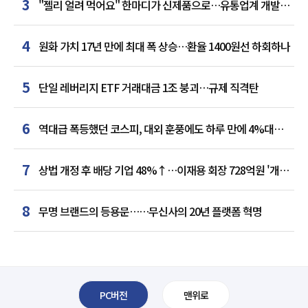
3
"젤리 얼려 먹어요" 한마디가 신제품으로…유통업계 개발실
된 SNS
4
원화 가치 17년 만에 최대 폭 상승…환율 1400원선 하회하나
5
단일 레버리지 ETF 거래대금 1조 붕괴…규제 직격탄
6
역대급 폭등했던 코스피, 대외 훈풍에도 하루 만에 4%대
급락
7
상법 개정 후 배당 기업 48%↑…이재용 회장 728억원 '개인
최다'
8
무명 브랜드의 등용문……무신사의 20년 플랫폼 혁명
PC버전
맨위로