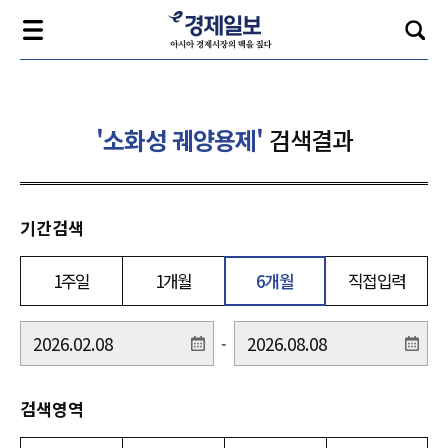
'소화성 궤양용제'
검색결과
기간검색
1주일
1개월
6개월
직접입력
-
검색영역