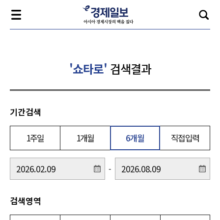
'쇼타로'
검색결과
기간검색
1주일
1개월
6개월
직접입력
-
검색영역