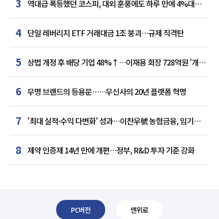
3
역대급 폭등했던 코스피, 대외 훈풍에도 하루 만에 4%대
급락
4
단일 레버리지 ETF 거래대금 1조 붕괴…규제 직격탄
5
상법 개정 후 배당 기업 48%↑…이재용 회장 728억원 '개인
최다'
6
무명 브랜드의 등용문……무신사의 20년 플랫폼 혁명
7
'최대 실적·수익 다변화' 성과…이찬우號 농협금융, 임기
말년 성장 박차
8
제약 인증제 14년 만에 개편…정부, R&D 투자 기준 강화
PC버전
맨위로