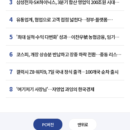
3
삼성전자·SK하이닉스, 3분기 합산 영업익 200조원 시대
여나…中 추격은 부담
4
유통업계, 협업으로 고객 접점 넓힌다…정부·플랫폼·
인플루언서와 맞손
5
'최대 실적·수익 다변화' 성과…이찬우號 농협금융, 임기
말년 성장 박차
6
코스피, 개장 상승분 반납하고 장중 하락 전환…중동 리스크·
美 경계감
7
갤럭시 Z8·워치9, 7일 국내 정식 출격…100개국 순차 출시
8
'여기저기 사장님'…자영업 과잉의 한국경제
PC버전
맨위로