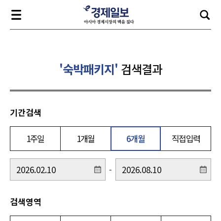
'숙박패키지'
검색결과
기간검색
1주일
1개월
6개월
직접입력
-
검색영역