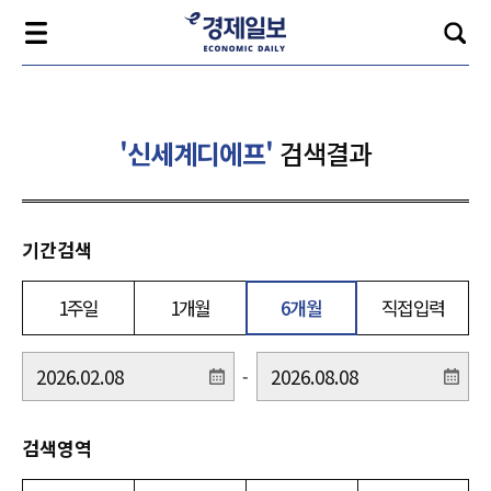
'신세계디에프'
검색결과
기간검색
1주일
1개월
6개월
직접입력
-
검색영역