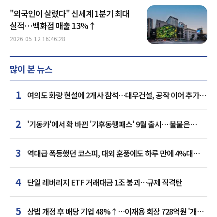
"외국인이 살렸다" 신세계 1분기 최대
실적…백화점 매출 13%↑
2026-05-12 16:46:28
많이 본 뉴스
1
여의도 화랑 현설에 2개사 참석…대우건설, 공작 이어 추가
거점 확보하나
2
'기동카'에서 확 바뀐 '기후동행패스' 9월 출시… 불붙은
카드사 경쟁
3
역대급 폭등했던 코스피, 대외 훈풍에도 하루 만에 4%대
급락
4
단일 레버리지 ETF 거래대금 1조 붕괴…규제 직격탄
5
상법 개정 후 배당 기업 48%↑…이재용 회장 728억원 '개인