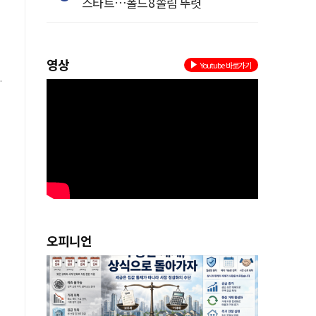
스타트…폴드8 쏠림 뚜렷
영상
Youtube 바로가기
오피니언
의