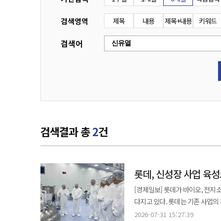
검색영역
제목
내용
제목+내용
키워드
검색어
검색결과 총
2
건
롯데, 신성장 사업 육
[경제일보] 롯데가 바이오, 전지
다지고 있다. 롯데는 기존 사업의
가시적 성과가 잇따르고 있다. 바
2026-07-31 15:27:39