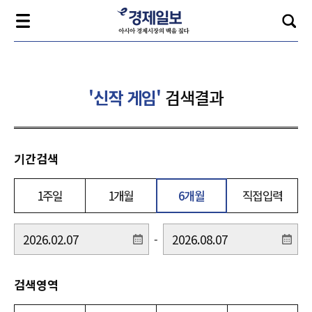
'신작 게임'
검색결과
기간검색
1주일
1개월
6개월
직접입력
-
검색영역