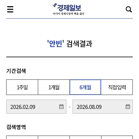
'안빈'
검색결과
기간검색
1주일
1개월
6개월
직접입력
-
검색영역