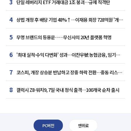
3
단일 레버리지 ETF 거래대금 1조 붕괴…규제 직격탄
4
상법 개정 후 배당 기업 48%↑…이재용 회장 728억원 '개인
최다'
5
무명 브랜드의 등용문……무신사의 20년 플랫폼 혁명
6
'최대 실적·수익 다변화' 성과…이찬우號 농협금융, 임기
말년 성장 박차
7
코스피, 개장 상승분 반납하고 장중 하락 전환…중동 리스크·
美 경계감
8
갤럭시 Z8·워치9, 7일 국내 정식 출격…100개국 순차 출시
PC버전
맨위로