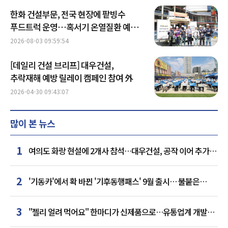
한화 건설부문, 전국 현장에 팥빙수
푸드트럭 운영…혹서기 온열질환 예방
강화
2026-08-03 09:59:54
[데일리 건설 브리프] 대우건설,
추락재해 예방 릴레이 캠페인 참여 外
2026-04-30 09:43:07
많이 본 뉴스
1
여의도 화랑 현설에 2개사 참석…대우건설, 공작 이어 추가
거점 확보하나
2
'기동카'에서 확 바뀐 '기후동행패스' 9월 출시… 불붙은
카드사 경쟁
3
"젤리 얼려 먹어요" 한마디가 신제품으로…유통업계 개발실
된 SNS