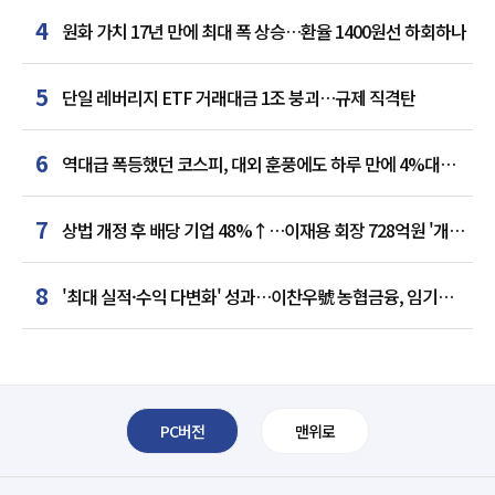
4
원화 가치 17년 만에 최대 폭 상승…환율 1400원선 하회하나
5
단일 레버리지 ETF 거래대금 1조 붕괴…규제 직격탄
6
역대급 폭등했던 코스피, 대외 훈풍에도 하루 만에 4%대
급락
7
상법 개정 후 배당 기업 48%↑…이재용 회장 728억원 '개인
최다'
8
'최대 실적·수익 다변화' 성과…이찬우號 농협금융, 임기
말년 성장 박차
PC버전
맨위로