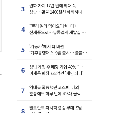
원화 가치 17년 만에 최대 폭
3
상승…환율 1400원선 하회하나
"젤리 얼려 먹어요" 한마디가
4
신제품으로…유통업계 개발실 된
SNS
'기동카'에서 확 바뀐
5
'기후동행패스' 9월 출시… 불붙은
카드사 경쟁
상법 개정 후 배당 기업 48%↑…
6
이재용 회장 728억원 '개인 최다'
역대급 폭등했던 코스피, 대외
7
훈풍에도 하루 만에 4%대 급락
만
발로란트 퍼시픽 결승 무대, 9월
8