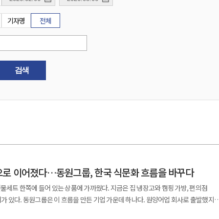
기자명
전체
검색
로 이어졌다…동원그룹, 한국 식문화 흐름을 바꾸다
선물세트 한쪽에 들어 있는 상품에 가까웠다. 지금은 집 냉장고와 캠핑 가방, 편의점
가 있다. 동원그룹은 이 흐름을 만든 기업 가운데 하나다. 원양어업 회사로 출발했지
바꾸는 기업으로 영역을 넓혀 왔다. 동원그룹의 출발은 바다였다. 창업주