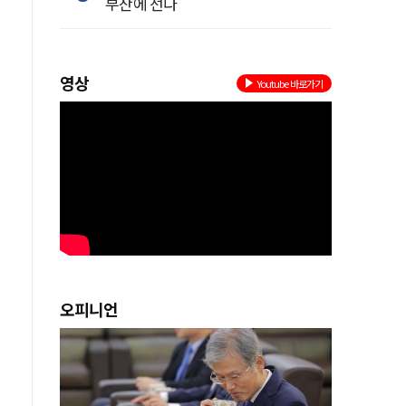
부산에 선다
께
영상
Youtube 바로가기
지
이
오피니언
한