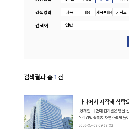
검색영역
제목
내용
제목+내용
키워드
검색어
검색결과 총
1
건
바다에서 시작해 식탁으
[경제일보] 한때 참치캔은 명절 
삼각김밥 속까지 자연스럽게 들어
시간이 흐르며 한국 식문화와 소비 흐름 자체를 
2026-05-08 09:13:02