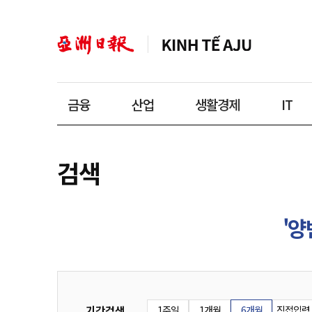
금융
산업
생활경제
IT
검색
'양
기간검색
1주일
1개월
6개월
직접입력