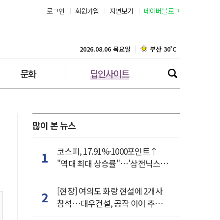
서울 35˚C
로그인
회원가입
지면보기
네이버블로그
부산 30˚C
2026.08.06 목요일
대구 33˚C
문화
딥인사이트
인천 30˚C
광주 34˚C
많이 본 뉴스
대전 33˚C
울산 32˚C
코스피, 17.91%·1000포인트↑
1
"역대 최대 상승률"…'삼전닉스'
강릉 30˚C
동반 상한가
[현장] 여의도 화랑 현설에 2개사
2
제주 30˚C
참석…대우건설, 공작 이어 추가
거점 확보하나