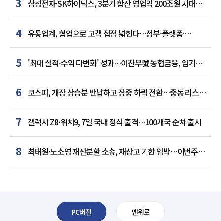
3
삼성전자·SK하이닉스, 3분기 합산 영업익 200조원 시대
여나…中 추격은 부담
4
유통업계, 협업으로 고객 접점 넓힌다…정부·플랫폼·
인플루언서와 맞손
5
'최대 실적·수익 다변화' 성과…이찬우號 농협금융, 임기
말년 성장 박차
6
코스피, 개장 상승분 반납하고 장중 하락 전환…중동 리스크·
美 경계감
7
갤럭시 Z8·워치9, 7일 국내 정식 출격…100개국 순차 출시
8
최태원·노소영 재산분할 소송, 재상고 기한 임박…이번주
결론 갈림길
PC버전
맨위로