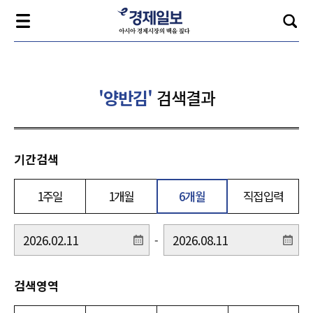
'양반김'
검색결과
기간검색
1주일
1개월
6개월
직접입력
-
검색영역