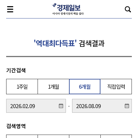
'역대최다득표'
검색결과
기간검색
1주일
1개월
6개월
직접입력
-
검색영역