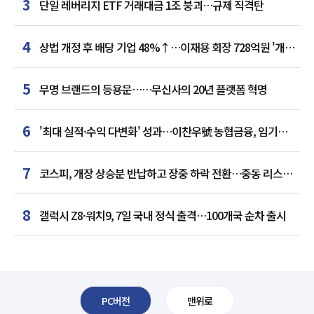
3
단일 레버리지 ETF 거래대금 1조 붕괴…규제 직격탄
4
상법 개정 후 배당 기업 48%↑…이재용 회장 728억원 '개인
최다'
5
무명 브랜드의 등용문……무신사의 20년 플랫폼 혁명
6
'최대 실적·수익 다변화' 성과…이찬우號 농협금융, 임기
말년 성장 박차
7
코스피, 개장 상승분 반납하고 장중 하락 전환…중동 리스크·
美 경계감
8
갤럭시 Z8·워치9, 7일 국내 정식 출격…100개국 순차 출시
PC버전
맨위로