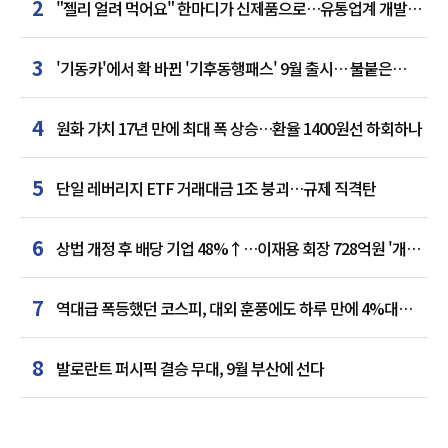
2
"젤리 얼려 먹어요" 한마디가 신제품으로…유통업계 개발실
된 SNS
3
'기동카'에서 확 바뀐 '기후동행패스' 9월 출시… 불붙은
카드사 경쟁
4
원화 가치 17년 만에 최대 폭 상승…환율 1400원선 하회하나
5
단일 레버리지 ETF 거래대금 1조 붕괴…규제 직격탄
6
상법 개정 후 배당 기업 48%↑…이재용 회장 728억원 '개인
최다'
7
역대급 폭등했던 코스피, 대외 훈풍에도 하루 만에 4%대
급락
8
발로란트 퍼시픽 결승 무대, 9월 부산에 선다