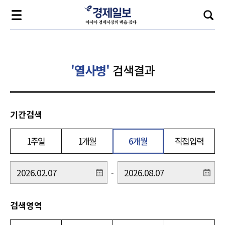
'열사병'
검색결과
기간검색
1주일
1개월
6개월
직접입력
-
검색영역