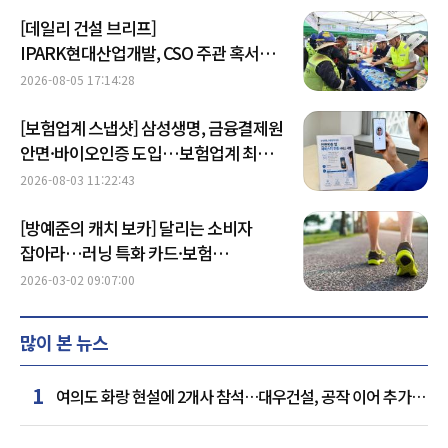
[데일리 건설 브리프]
IPARK현대산업개발, CSO 주관 혹서기
온열질환 예방 캠페인 진행 外
2026-08-05 17:14:28
[보험업계 스냅샷] 삼성생명, 금융결제원
안면·바이오인증 도입…보험업계 최초
外
2026-08-03 11:22:43
[방예준의 캐치 보카] 달리는 소비자
잡아라…러닝 특화 카드·보험
체크해볼까
2026-03-02 09:07:00
많이 본 뉴스
1
여의도 화랑 현설에 2개사 참석…대우건설, 공작 이어 추가
거점 확보하나