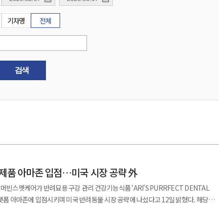
기자명
전체
검색
 제품 아마존 입점…미국 시장 공략 外
머빈스펫케어가 반려묘용 구강 관리 건강기능식품 ‘ARI'S PURRFECT DENTAL
랫폼 아마존에 입점시키며 미국 반려동물 시장 공략에 나섰다고 12일 밝혔다. 해당
성을 고려해 간식 형태로 섭취하면서 구강 관리를 돕는 것이 특징이다. 씹는 과정에