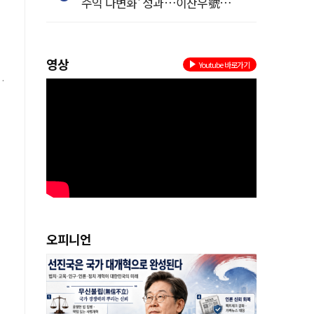
수익 다변화' 성과…이찬우號
농협금융, 임기 말년 성장 박차
영상
Youtube 바로가기
을
오피니언
플
나