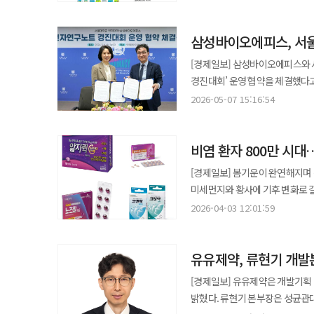
치아 표면의 플라그와 치석 관리에 도움을 줄 수 있도록 설계
결합해 플라그 및 치석 생성을 억제하는 기능을 한다. 머빈스펫케어는 약 1년
삼성바이오에피스, 서울
구축을 거쳐 이번 제품을 출시했으
채널로 판매를 확대해 미국 내 반려묘 시장을 직접 공략할 
[경제일보] 삼성바이오에피스와 
기준 미국의 반려동물 보유 가구는 
경진대회’ 운영 협약을 체결했다고 7일 밝혔다. 양측은 앞으로 5년간 서울대 약대
것으로 나타났다. ‘펫 휴머니제이션
운영하며 우수 연구 사례 발굴과 전자연구노트 작
2026-05-07 15:16:54
유유제약 대표는 “이번 아마존 
핵심 자료로 연구 신뢰성과 성과 
1년간의 준비과정을 거쳐 도출한
맞는 연구 노하우를 학생들에게 전수할 계획이다. 김경아 삼성바이오에피스 사
점에서 의미가 크다” 며 “향후 
비염 환자 800만 시대
바이오 인재 양성에 기여하겠다”고 말했다. 강건욱 서울대 약대 학장은 “산업 현장의 노하
브랜드로 자리매김 하겠다”고 말했다. ◆메타비아, EASL서 임상 1상 결과 공개…비만치료제 개발
강화에 도움이 될 것”이라고 설명했다. 한편 삼성바이오에피스는 2015년부터 국내 주요 대학들과 연
[경제일보] 봄기운이 완연해지며
관계사 메타비아는 비만치료제 후보물
운영하며 다양한 산학협력 활동을 이어오고 있다. ◆유유제약, 물 없이 먹는
미세먼지와 황사에 기후 변화로 
2026’에서 최신 임상 초록(Late
유유제약이 입안에서 톡톡 터지는
있기 때문이다. 이에 제약업계는 
유럽간학회는 MASH, 간암, 간
2026-04-03 12:01:59
확대했다고 7일 밝혔다. 기존 레몬맛에 이어 선보인 ‘유판씨 톡톡 비타민C 청포도맛’은 하루 1포로 비타민C 250mg을
'비약물성 치료제'를 앞세워 시장 공략에 나서고 있다. 3일 건강보험심
이번 학술대회는 오는 27일부터 30일까지 스페인
섭취할 수 있으며 이는 일일 영양성
코로나19 이전 이미 700만명을 
팡이 맡아 DA-1726의 고용량 
배합으로 영국산 비타민C·독일산 비타민B
유유제약, 류현기 개발
것으로 전망됐다. 특히 10대 이
소개할 예정이다. DA-1726은 GLP-1과 글루카곤 수용체에 동시에 작용하는 옥신토모듈린 유사체 계열 비만치료제
터지는 식감과 빠르게 녹는 패스트
시기가 예년보다 2주 이상 앞당겨지면서 증상 지속
후보물질이다. 식욕 억제와 인슐린
[경제일보] 유유제약은 개발기획 
컬러를 활용한 패키지 리뉴얼로 트렌디한 감성도 더했다. 우승표 
복용 시 동반되는 '졸음'이었다.
특징이다. 메타비아는 현재 고용량 구간에서의 안전성과 내약성 확보를 위해 ‘원스텝’ 및 ‘투스텝’ 용량 증량 전략을
밝혔다. 류현기 본부장은 성균관대학교 약학대학과 동 대학원을 졸업한 약사 출신으로 광동제약, 경남제약,
항산화 관리에 도움을 줄 수 있는
심한 졸음과 집중력 저하를 유발
적용한 임상 1상 파트 3를 진행 중이며 올해 4