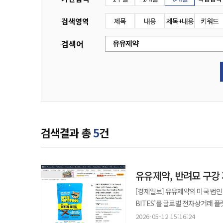
검색영역
제목
내용
제목+내용
키워드
검색어
검색결과 총
5
건
유유제약, 반려묘 구강
[경제일보] 유유제약의 미국 법인 
BITES’를 글로벌 전자상거래 플
제품은 양치가 어려운 고양이의 특
2026-05-12 15:16:24