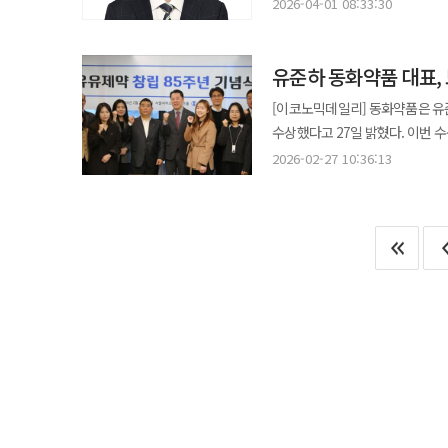
한국팜비오를 거쳐 한화제약 개발본부장을 역임했다. 또한 류 본부장은 
있도록 청포도맛을 추가했다”고 말했다. 한편 유유제약은 64년 역사의 비타민C 브랜드 ‘유판씨’
2026-04-01 08:33:30
멍한 느낌을 호소해왔다. 최근 시장의 주류로 떠오른 3세대 항히스타민제는 이러한 부작용을 획기적으로 줄였다. 핵심
연례학술대회에서 DA-1726의 
다양한 분야의 개발 경험을 보유
확대해 나갈 계획이다. ◆“Mom을 위해, 맘을 다해”… 대원제약 콜대원키즈 광고 공개 대원제약이 짜먹는 감기약
성분인 ‘펙소페나딘’은 뇌로 전달
성과를 거뒀다”며 “DA-1726은
광동제약 재직 시절 다국적 제
‘콜대원’의 연간 광고 캠페인 ‘
유유제약의 ‘알레스타정’은 콧물·
통해 최적 용량과 내약성을 확인해 나갈 계획이다”고 말했다. 한
유준하 동화약품 대표,
구축을 주도했다. 류 본부장은 “유유제약의 오랜 업력과 제조 기반을 바탕으로 기존 주력 제품을 잇는 개량신약 및 특화
대원제약은 올해부터 계절성 중심
통과하지 않는 기전으로 졸음과 항
비만치료제 DA-1726과 MASH
제형 개발에 집중하겠다”며 “기술
메시지를 담은 ‘감기의 소리를 찾아
[이코노믹데일리] 동화약품은 
제제 대비 정제 크기를 줄인 필름코팅 형태로 복약 순응
온코닉테라퓨틱스 ‘네수파립’, BJC 게재…내성 극복 가능
편에 이어 이번에는 어린이 감기약 ‘콜대원키즈’
수상했다고 27일 밝혔다. 이번 수상은 해외 사업 확대를 통한 국내 제약산업 수출 진흥 공로를 인정받은 데 따른 것이다.
연질캡슐’을 선보였다. 펙소페나
(JPI-547)’ 연구 결과가 국제 학술지 Bri
‘소리’를 시각화한 이퀄라이저 
유 대표는 1989년 동화약품 마
완화를 기대할 수 있는 제품이다.
2026-02-27 10:36:13
문용화 교수 연구팀이 주도했으며 
변화하는 연출을 통해 제품 특징과 캠페인 연속성을 직
실무와 경영 경험을 쌓아왔다. 동화약품은 원료의약품, 일반의약품, 헬스&뷰티, 식품 등을 중심으로 수출을 확대해
맞췄다. SK케미칼의 ‘노즈알연질캡슐’ 역시 3세대 펙소페나딘 성분을 주성분으로 한다. 뇌혈관장벽을 통과하지 않아
제시했다. 연구팀은 BRCA 변이
아래 아픈 아이의 모습 대신 평온
2022~2024년 3년간 누적 1470만 달러의 실적을 달성했다. 20
'졸음 걱정 없는 비염약'으로 통
항암 효과를 평가했다. 연구 결과 네수파립은 기존 PARP 저해제인 올라파립 대비 종양 성장 억제 효과가 더 우수했으며,
대원제약 관계자는 “부모의 마음
관광객 수요를 확보하며 K-Pha
연질캡슐 특유의 빠른 효과 발현이 즉
내성 모델에서도 단독 투여만으로 
통해 어린이 감기약 대표 브랜드
진출시켜 현지 오프라인 유통망을 확대했다. 유준하 동화약품 대표는 “이번 표창은 임직
민감하거나 부작용을 경계하는 환
기전 측면에서는 DNA 손상 복구 
최고(最古) 제약기업으로서 한국 의약품의 글로
성분이 없는 알레르기 유발물질 
증가와 함께 DNA 복구 기능이 회
‘푸카소’ 국내 허가 신청 지씨셀은 중국 난징 이아소 바이오테크놀로지로부터 도입한 다발성골수종 CAR-T 치료제
미세먼지가 점막에 닿는 것을 원
억제하는 이중저해 기전을 통해 해당 경로를 차단하는 
‘푸카소’의 국내 품목허가를 식품의약품안전처에 신청
안심하고 사용할 수 있는 점이 특징이다. 제약업계 관계자는 “최근 비염 치료제 시장은 단순한 증
환자군에서 재발률 증가와 생존율 
도입 계약을 체결한 이후 허가 절
최소화와 복용 편의성 개선, 제형
다만 이번 연구는 비임상 단계로 임상적 검증은 추가로
계획이다. 푸카소는 BCMA(B세포 성숙 항원)를 표적하는 CAR-T 세포치료제로 2023년 6월 중국에서 허가를 받아
약물과 비약물 치료를 병행하는 
베그젤마와 네수파립 병용 임상 2상을 
다발성골수종 4차 치료제로 사용
진행 중 임상(TIP)으로 채택돼 발표될 예정이다. 아울러 회사는 미국암연구학
주요 부작용 발생률을 낮춘 것이 
데이터도 공개했으며 향후 ASCO 2026에
기대된다. 지씨셀은 간암 면역세포치료제 이뮨셀엘씨주 상용화 경험과 GMP 생산·유통 역량을 바탕으로 CAR-T