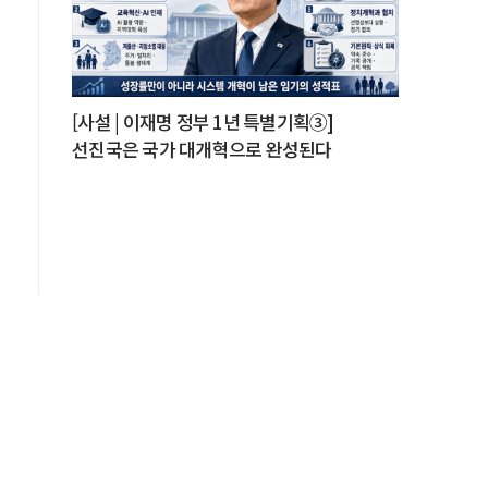
을
[사설 | 이재명 정부 1년 특별기획③]
선진국은 국가 대개혁으로 완성된다
도
서
과