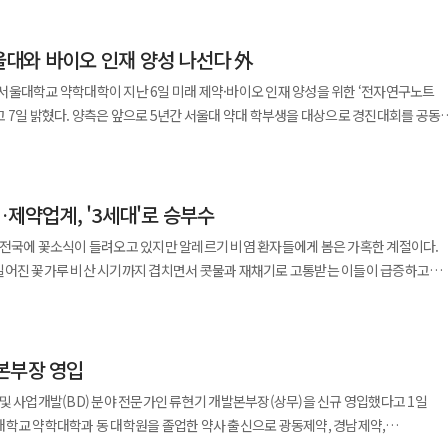
됐다. 주성분인 SHMP(헥사메타인산나트륨)는 침 속 칼슘과
간 시장 분석, 제품 개발, 인허가 및 유통망
대와 바이오 인재 양성 나선다 外
며 후속으로 고양이용 스틱형 영양제도 준비 중이다. 향후 아마존을 포함한 D2C
계획이다. 미국반려동물산업협회(APPA)에 따르면 2025년
서울대학교 약학대학이 지난 6일 미래 제약·바이오 인재 양성을 위한 ‘전자연구노트
약 9400만 가구로 전체의 51% 수준이며 이 중 약 4900만 가구가 고양이를 키우는
 학부생을 대상으로 경진대회를 공동
’ 트렌드 확산에 따라 반려동물용 기능성 제품 수요도 증가하는 추세다. 유원상
성 문화 확산에 협력할 예정이다. 연구노트는 연구 전 과정을 기록하는
입점은 반려동물 건강기능식품산업 진출을 목표로 설립한 현지 법인 머빈스펫케어가
보호에 중요한 역할을 한다. 삼성바이오에피스는 이번 협약을 통해 디지털·AI 시대에
 첫 성과로 유유제약이 반려동물사업을 신성장동력으로 선정 후 첫 해외 수출이라는
장은 “산학협력을 강화해 글로벌 수준의
차별화된 기능성 원료와 현지 소비자 니즈를 파악해 미국 묘주들이 신뢰하는 펫케어
…제약업계, '3세대'로 승부수
우가 학생들의 글로벌 경쟁력
 속도 동아에스티
구노트 경진대회를
 전국에 꽃소식이 들려오고 있지만 알레르기 비염 환자들에게 봄은 가혹한 계절이다.
질 ‘DA-1726’의 연구 결과가 유럽간학회 연례학술대회 ‘EASL Congress
 ‘유판씨 톡톡 비타민C’ 라인업 확대
길어진 꽃가루 비산 시기까지 겹치면서 콧물과 재채기로 고통받는 이들이 급증하고
-Breaking Abstract)으로 채택돼 포스터 발표를 진행한다고 12일 밝혔다.
 식감으로 즐기는 건강기능식품 ‘유판씨 톡톡 비타민C 청포도맛’을 출시하며 라인업
기존 약물의 단점을 보완하고 복용 편의성을 극대화한 '3세대 항히스타민제'와
경변 등 주요 간질환 분야의 최신 연구와 임상 데이터를 공유하는 권위 있는 학술단체로
사평가원 통계에 따르면 알레르기 비염환자 수는
 바르셀로나에서 열린다. 발표는 메타비아 최고 의학책임자 크리스
분 기준치의 250%에 해당한다. 여기에 비타민B2와 비타민D를 더한 3-in-1 멀티
넘어섰으며 2023~2024년에는 약 743만명을 기록했다. 올해는 800만명에 육박할
임상 1상에서의 안전성, 내약성, 약동학 및 약력학 결과와 비침습적 간 평가 데이터를
2·스위스산 비타민D 등 100% 유럽산 원료를 사용했다. 또한 입안에서 톡톡
본부장 영입
하 환자가 전체의 약 30%를 차지하고 있으며 최근에는 기온 상승으로 꽃가루 발생
 멜팅 제형을 적용해 물 없이 간편하게 섭취할 수 있다. 레몬의 옐로우와 청포도의 퍼
 기간도 길어질 전망이다. 알레르기 비염의 고질적인 문제는 치료약
 분비 촉진, 기초대사량 증가를 통해 체중 감소와 혈당 조절을 유도하는 것이
및 사업개발(BD) 분야 전문가인 류현기 개발본부장(상무)을 신규 영입했다고 1일
유유제약 e커머스본부 본부장은 “일상 속 활력과
 1세대 항히스타민제는 뇌혈관장벽(BBB)을 쉽게 통과해 중추신경계에 영향을 주며
 제품”이라며 “비타민 특유의 강한 신맛이 부담스러운 소비자들도 맛있게 즐길 수
했다. 이후 등장한 2세대 약물들이 이를 개선했으나 여전히 민감한 환자들은 입마름이
분기 데이터 확보를 목표로 하고 있다. 김형헌 메타비아 대표는 “EASL