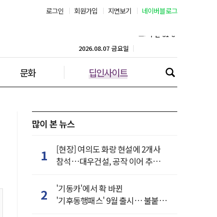
로그인
회원가입
지면보기
네이버블로그
부산 31˚C
대구 36˚C
2026.08.07 금요일
문화
딥인사이트
인천 30˚C
광주 36˚C
대전 36˚C
많이 본 뉴스
울산 33˚C
[현장] 여의도 화랑 현설에 2개사
1
참석…대우건설, 공작 이어 추가
강릉 32˚C
거점 확보하나
'기동카'에서 확 바뀐
2
제주 30˚C
'기후동행패스' 9월 출시… 불붙은
카드사 경쟁