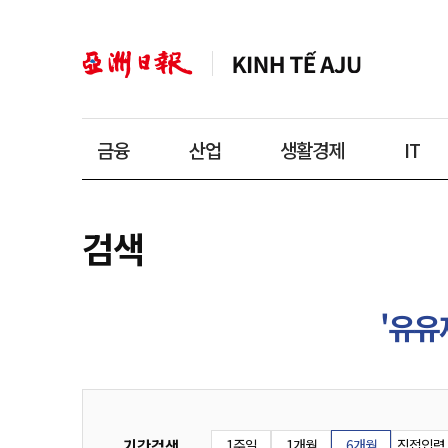
금융
산업
생활경제
IT
검색
'유유
기간검색
1주일
1개월
6개월
직접입력