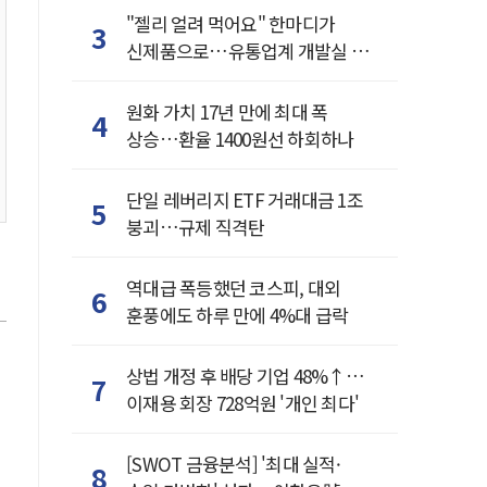
"젤리 얼려 먹어요" 한마디가
3
신제품으로…유통업계 개발실 된
SNS
원화 가치 17년 만에 최대 폭
4
상승…환율 1400원선 하회하나
단일 레버리지 ETF 거래대금 1조
5
붕괴…규제 직격탄
역대급 폭등했던 코스피, 대외
6
훈풍에도 하루 만에 4%대 급락
상법 개정 후 배당 기업 48%↑…
7
이재용 회장 728억원 '개인 최다'
[SWOT 금융분석] '최대 실적·
8
서