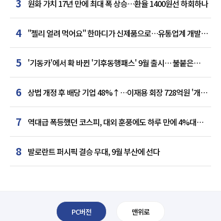
3
원화 가치 17년 만에 최대 폭 상승…환율 1400원선 하회하나
4
"젤리 얼려 먹어요" 한마디가 신제품으로…유통업계 개발실
된 SNS
5
'기동카'에서 확 바뀐 '기후동행패스' 9월 출시… 불붙은
카드사 경쟁
6
상법 개정 후 배당 기업 48%↑…이재용 회장 728억원 '개인
최다'
7
역대급 폭등했던 코스피, 대외 훈풍에도 하루 만에 4%대
급락
8
발로란트 퍼시픽 결승 무대, 9월 부산에 선다
PC버전
맨위로