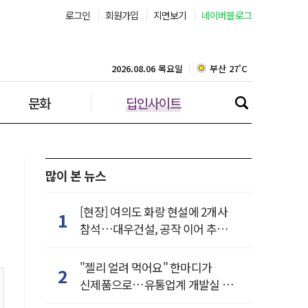
로그인
회원가입
지면보기
네이버블로그
서울 32˚C
부산 27˚C
2026.08.06 목요일
대구 24˚C
문화
딥인사이트
인천 28˚C
광주 26˚C
많이 본 뉴스
대전 26˚C
[현장] 여의도 화랑 현설에 2개사
1
참석…대우건설, 공작 이어 추가
울산 24˚C
거점 확보하나
강릉 24˚C
"젤리 얼려 먹어요" 한마디가
2
신제품으로…유통업계 개발실 된
제주 28˚C
SNS