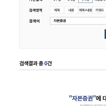
검색영역
제목
내용
제목+내용
키워드
검색어
검색결과 총
0
건
"자본증권"
에 
입력하신 키워드의