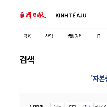
금융
산업
생활경제
IT
검색
'자본
기간검색
1주일
1개월
6개월
직접입력