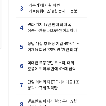
'기동카'에서 확 바뀐
3
'기후동행패스' 9월 출시… 불붙은
카드사 경쟁
원화 가치 17년 만에 최대 폭
4
상승…환율 1400원선 하회하나
상법 개정 후 배당 기업 48%↑…
5
이재용 회장 728억원 '개인 최다'
역대급 폭등했던 코스피, 대외
6
훈풍에도 하루 만에 4%대 급락
단일 레버리지 ETF 거래대금 1조
7
붕괴…규제 직격탄
발로란트 퍼시픽 결승 무대, 9월
8