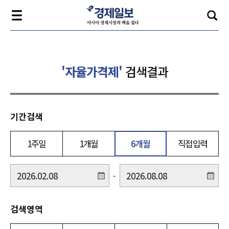
'자율가격제'
검색결과
기간검색
1주일
1개월
6개월
직접입력
-
검색영역