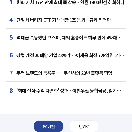
3
원화 가치 17년 만에 최대 폭 상승…환율 1400원선 하회하나
4
단일 레버리지 ETF 거래대금 1조 붕괴…규제 직격탄
5
역대급 폭등했던 코스피, 대외 훈풍에도 하루 만에 4%대
급락
6
상법 개정 후 배당 기업 48%↑…이재용 회장 728억원 '개인
최다'
7
무명 브랜드의 등용문……무신사의 20년 플랫폼 혁명
8
'최대 실적·수익 다변화' 성과…이찬우號 농협금융, 임기
말년 성장 박차
PC버전
맨위로