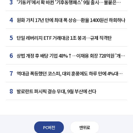
3
'기동카'에서 확 바뀐 '기후동행패스' 9월 출시… 불붙은
카드사 경쟁
4
원화 가치 17년 만에 최대 폭 상승…환율 1400원선 하회하나
5
단일 레버리지 ETF 거래대금 1조 붕괴…규제 직격탄
6
상법 개정 후 배당 기업 48%↑…이재용 회장 728억원 '개인
최다'
7
역대급 폭등했던 코스피, 대외 훈풍에도 하루 만에 4%대
급락
8
발로란트 퍼시픽 결승 무대, 9월 부산에 선다
PC버전
맨위로