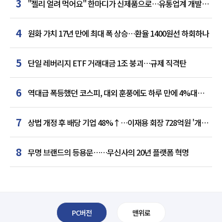
3
"젤리 얼려 먹어요" 한마디가 신제품으로…유통업계 개발실
된 SNS
4
원화 가치 17년 만에 최대 폭 상승…환율 1400원선 하회하나
5
단일 레버리지 ETF 거래대금 1조 붕괴…규제 직격탄
6
역대급 폭등했던 코스피, 대외 훈풍에도 하루 만에 4%대
급락
7
상법 개정 후 배당 기업 48%↑…이재용 회장 728억원 '개인
최다'
8
무명 브랜드의 등용문……무신사의 20년 플랫폼 혁명
PC버전
맨위로