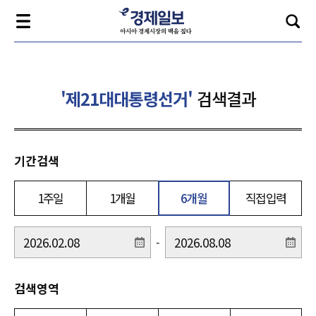
'제21대대통령선거'
검색결과
기간검색
1주일
1개월
6개월
직접입력
-
검색영역