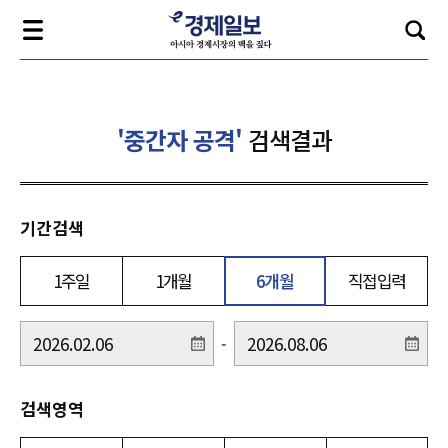
'중간자 공격'
검색결과
기간검색
1주일
1개월
6개월
직접입력
-
검색영역