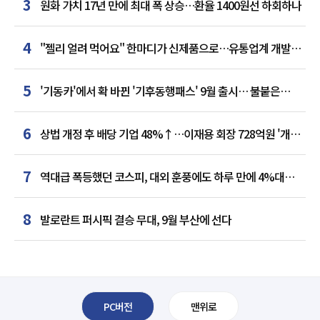
3
원화 가치 17년 만에 최대 폭 상승…환율 1400원선 하회하나
4
"젤리 얼려 먹어요" 한마디가 신제품으로…유통업계 개발실
된 SNS
5
'기동카'에서 확 바뀐 '기후동행패스' 9월 출시… 불붙은
카드사 경쟁
6
상법 개정 후 배당 기업 48%↑…이재용 회장 728억원 '개인
최다'
7
역대급 폭등했던 코스피, 대외 훈풍에도 하루 만에 4%대
급락
8
발로란트 퍼시픽 결승 무대, 9월 부산에 선다
PC버전
맨위로