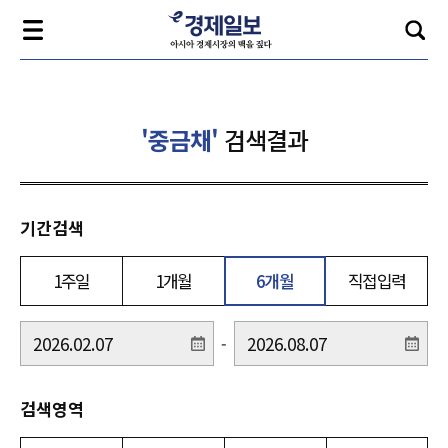
'중금채'
검색결과
기간검색
1주일
1개월
6개월
직접입력
-
검색영역