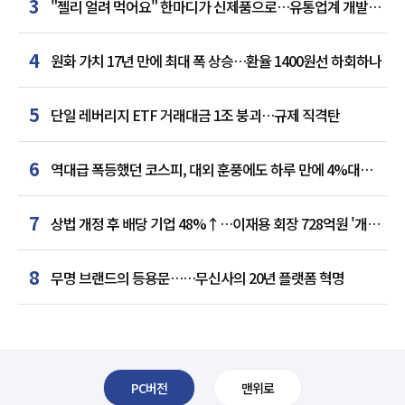
3
"젤리 얼려 먹어요" 한마디가 신제품으로…유통업계 개발실
된 SNS
4
원화 가치 17년 만에 최대 폭 상승…환율 1400원선 하회하나
5
단일 레버리지 ETF 거래대금 1조 붕괴…규제 직격탄
6
역대급 폭등했던 코스피, 대외 훈풍에도 하루 만에 4%대
급락
7
상법 개정 후 배당 기업 48%↑…이재용 회장 728억원 '개인
최다'
8
무명 브랜드의 등용문……무신사의 20년 플랫폼 혁명
PC버전
맨위로