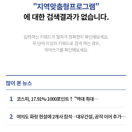
"지역맞춤형프로그램"
에 대한 검색결과가 없습니다.
입력하신 키워드의 철자가 정확한지 확인해보세요.
두 단어 이상의 키워드로 검색 하신 경우,
띄어쓰기를 확인해보세요.
많이 본 뉴스
1
코스피, 17.91%·1000포인트↑ "역대 최대
상승률"…'삼전닉스' 동반 상한가
2
여의도 화랑 현설에 2개사 참석…대우건설, 공작 이어 추가
거점 확보하나