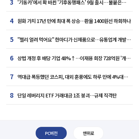
3
'기동카'에서 확 바뀐 '기후동행패스' 9월 출시… 불붙은
카드사 경쟁
4
원화 가치 17년 만에 최대 폭 상승…환율 1400원선 하회하나
5
"젤리 얼려 먹어요" 한마디가 신제품으로…유통업계 개발실
된 SNS
6
상법 개정 후 배당 기업 48%↑…이재용 회장 728억원 '개인
최다'
7
역대급 폭등했던 코스피, 대외 훈풍에도 하루 만에 4%대
급락
8
단일 레버리지 ETF 거래대금 1조 붕괴…규제 직격탄
PC버전
맨위로