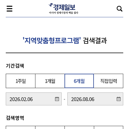
'지역맞춤형프로그램'
검색결과
기간검색
1주일
1개월
6개월
직접입력
-
검색영역