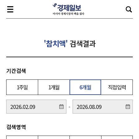
'참치액'
검색결과
기간검색
1주일
1개월
6개월
직접입력
-
검색영역