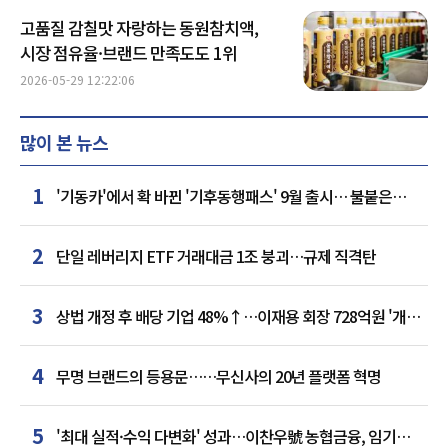
고품질 감칠맛 자랑하는 동원참치액,
시장 점유율·브랜드 만족도도 1위
2026-05-29 12:22:06
많이 본 뉴스
1
'기동카'에서 확 바뀐 '기후동행패스' 9월 출시… 불붙은
카드사 경쟁
2
단일 레버리지 ETF 거래대금 1조 붕괴…규제 직격탄
3
상법 개정 후 배당 기업 48%↑…이재용 회장 728억원 '개인
최다'
4
무명 브랜드의 등용문……무신사의 20년 플랫폼 혁명
5
'최대 실적·수익 다변화' 성과…이찬우號 농협금융, 임기