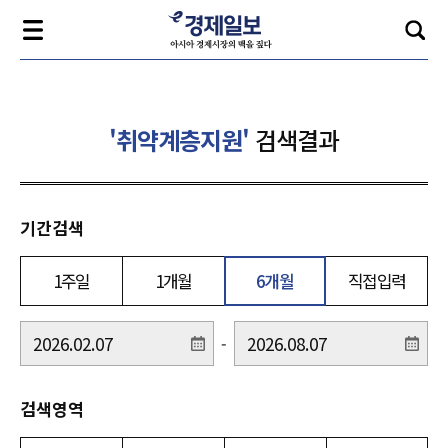
'취약계층지원'
검색결과
기간검색
1주일
1개월
6개월
직접입력
-
검색영역