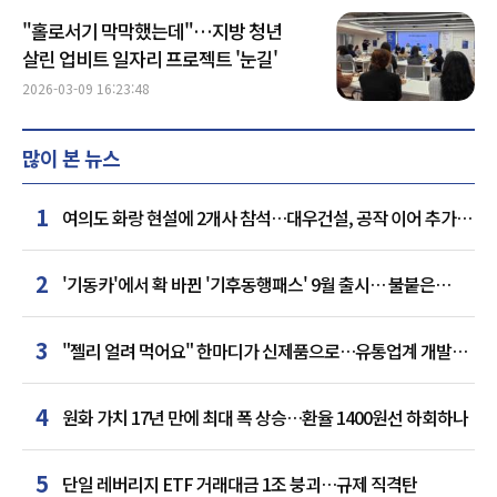
"홀로서기 막막했는데"…지방 청년
살린 업비트 일자리 프로젝트 '눈길'
2026-03-09 16:23:48
많이 본 뉴스
1
여의도 화랑 현설에 2개사 참석…대우건설, 공작 이어 추가
거점 확보하나
2
'기동카'에서 확 바뀐 '기후동행패스' 9월 출시… 불붙은
카드사 경쟁
3
"젤리 얼려 먹어요" 한마디가 신제품으로…유통업계 개발실
된 SNS
4
원화 가치 17년 만에 최대 폭 상승…환율 1400원선 하회하나
5
단일 레버리지 ETF 거래대금 1조 붕괴…규제 직격탄