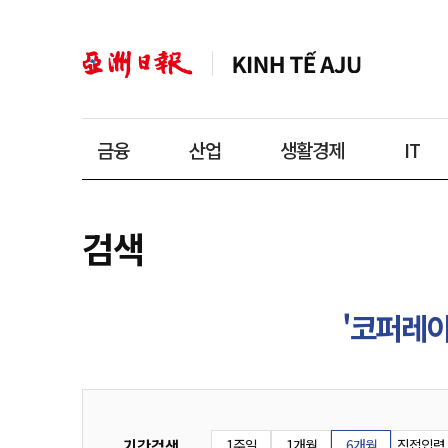
금융
산업
생활경제
IT
검색
'코퍼레
기간검색
1주일
1개월
6개월
직접입력