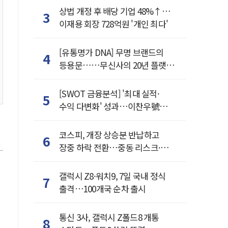
상법 개정 후 배당 기업 48%↑…
3
이재용 회장 728억원 '개인 최다'
[유통명가 DNA] 무명 브랜드의
4
등용문……무신사의 20년 플랫폼
혁명
[SWOT 금융분석] '최대 실적·
5
수익 다변화' 성과…이찬우號
농협금융, 임기 말년 성장 박차
코스피, 개장 상승분 반납하고
6
장중 하락 전환…중동 리스크·美
경계감
갤럭시 Z8·워치9, 7일 국내 정식
7
출격…100개국 순차 출시
통신 3사, 갤럭시 Z폴드8 개통
8