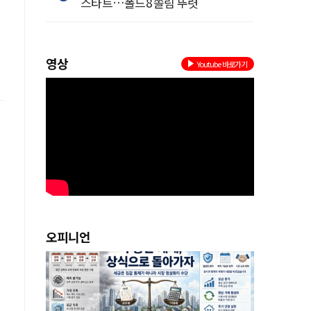
스타트…폴드8 쏠림 뚜렷
영상
Youtube 바로가기
오피니언