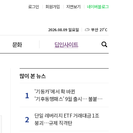
로그인
회원가입
지면보기
네이버블로그
부산 27˚C
대구 26˚C
2026.08.09 일요일
문화
딥인사이트
인천 26˚C
광주 26˚C
대전 26˚C
많이 본 뉴스
울산 25˚C
'기동카'에서 확 바뀐
1
'기후동행패스' 9월 출시… 불붙은
강릉 22˚C
카드사 경쟁
단일 레버리지 ETF 거래대금 1조
2
제주 27˚C
붕괴…규제 직격탄