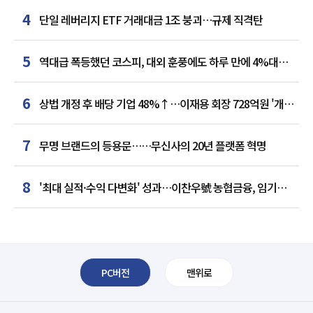
4
단일 레버리지 ETF 거래대금 1조 붕괴…규제 직격탄
5
역대급 폭등했던 코스피, 대외 훈풍에도 하루 만에 4%대
급락
6
상법 개정 후 배당 기업 48%↑…이재용 회장 728억원 '개인
최다'
7
무명 브랜드의 등용문……무신사의 20년 플랫폼 혁명
8
'최대 실적·수익 다변화' 성과…이찬우號 농협금융, 임기
말년 성장 박차
PC버전
맨위로