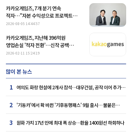
카카오게임즈, 7개 분기 연속
적자…"자본 수익성으로 프로젝트
골라낸다"
2026-08-05 14:44:57
카카오게임즈, 지난해 396억원
영업손실 '적자 전환'…신작 공백
뼈아팠다
2026-02-11 15:24:19
많이 본 뉴스
1
여의도 화랑 현설에 2개사 참석…대우건설, 공작 이어 추가
거점 확보하나
2
'기동카'에서 확 바뀐 '기후동행패스' 9월 출시… 불붙은
카드사 경쟁
3
원화 가치 17년 만에 최대 폭 상승…환율 1400원선 하회하나