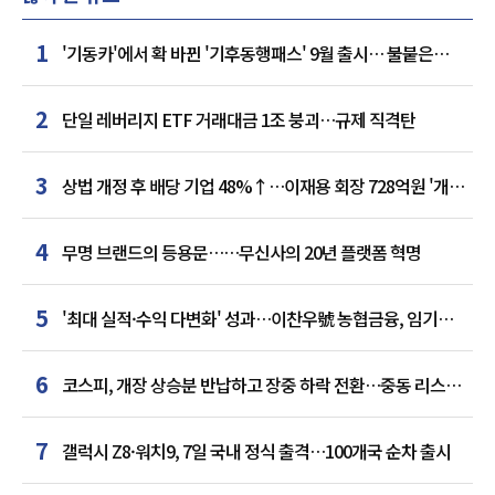
1
'기동카'에서 확 바뀐 '기후동행패스' 9월 출시… 불붙은
카드사 경쟁
2
단일 레버리지 ETF 거래대금 1조 붕괴…규제 직격탄
3
상법 개정 후 배당 기업 48%↑…이재용 회장 728억원 '개인
최다'
4
무명 브랜드의 등용문……무신사의 20년 플랫폼 혁명
5
'최대 실적·수익 다변화' 성과…이찬우號 농협금융, 임기
말년 성장 박차
6
코스피, 개장 상승분 반납하고 장중 하락 전환…중동 리스크·
美 경계감
7
갤럭시 Z8·워치9, 7일 국내 정식 출격…100개국 순차 출시