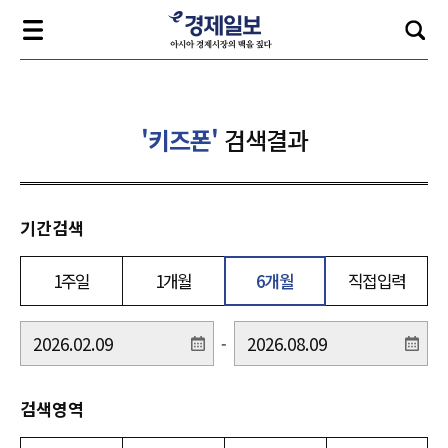
'키즈폰'
검색결과
기간검색
1주일
1개월
6개월
직접입력
-
검색영역