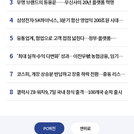
3
무명 브랜드의 등용문……무신사의 20년 플랫폼 혁명
4
삼성전자·SK하이닉스, 3분기 합산 영업익 200조원 시대
여나…中 추격은 부담
5
유통업계, 협업으로 고객 접점 넓힌다…정부·플랫폼·
인플루언서와 맞손
6
'최대 실적·수익 다변화' 성과…이찬우號 농협금융, 임기
말년 성장 박차
7
코스피, 개장 상승분 반납하고 장중 하락 전환…중동 리스크·
美 경계감
8
갤럭시 Z8·워치9, 7일 국내 정식 출격…100개국 순차 출시
PC버전
맨위로