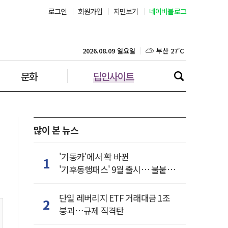
로그인
회원가입
지면보기
네이버블로그
서울 25˚C
부산 27˚C
2026.08.09 일요일
대구 25˚C
문화
딥인사이트
인천 26˚C
광주 26˚C
많이 본 뉴스
대전 25˚C
'기동카'에서 확 바뀐
1
'기후동행패스' 9월 출시… 불붙은
울산 25˚C
카드사 경쟁
단일 레버리지 ETF 거래대금 1조
강릉 23˚C
2
붕괴…규제 직격탄
제주 28˚C