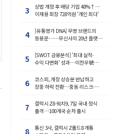
상법 개정 후 배당 기업 48%↑…
3
이재용 회장 728억원 '개인 최다'
[유통명가 DNA] 무명 브랜드의
4
등용문……무신사의 20년 플랫폼
혁명
[SWOT 금융분석] '최대 실적·
5
수익 다변화' 성과…이찬우號
농협금융, 임기 말년 성장 박차
코스피, 개장 상승분 반납하고
6
장중 하락 전환…중동 리스크·美
경계감
갤럭시 Z8·워치9, 7일 국내 정식
7
출격…100개국 순차 출시
통신 3사, 갤럭시 Z폴드8 개통
8