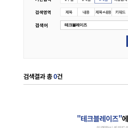
검색영역
제목
내용
제목+내용
키워드
검색어
검색결과 총
0
건
"테크블레이즈"
에
입력하신 키워드의