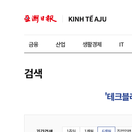
금융
산업
생활경제
IT
검색
'테크블
기간검색
1주일
1개월
6개월
직접입력