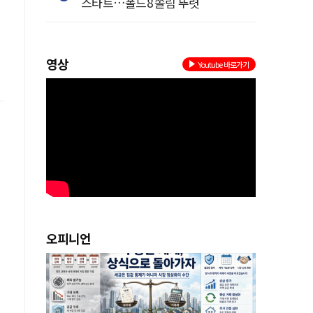
스타트…폴드8 쏠림 뚜렷
영상
Youtube 바로가기
오피니언