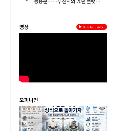
등용문……무신사의 20년 플랫폼
혁명
영상
Youtube 바로가기
오피니언