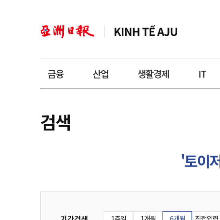
금융
산업
생활경제
IT
검색
'토이
기간검색
1주일
1개월
6개월
직접입력