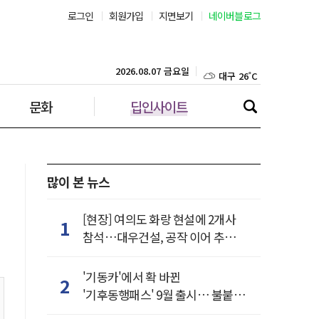
로그인
회원가입
지면보기
네이버블로그
부산 28˚C
대구 26˚C
2026.08.07 금요일
문화
딥인사이트
인천 29˚C
광주 27˚C
대전 27˚C
많이 본 뉴스
울산 25˚C
[현장] 여의도 화랑 현설에 2개사
1
참석…대우건설, 공작 이어 추가
강릉 25˚C
거점 확보하나
'기동카'에서 확 바뀐
2
제주 29˚C
'기후동행패스' 9월 출시… 불붙은
카드사 경쟁