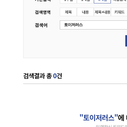
검색영역
제목
내용
제목+내용
키워드
검색어
검색결과 총
0
건
"토이저러스"
에
입력하신 키워드의