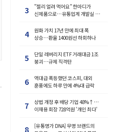
"젤리 얼려 먹어요" 한마디가
3
신제품으로…유통업계 개발실 된
SNS
원화 가치 17년 만에 최대 폭
4
상승…환율 1400원선 하회하나
단일 레버리지 ETF 거래대금 1조
5
붕괴…규제 직격탄
역대급 폭등했던 코스피, 대외
6
훈풍에도 하루 만에 4%대 급락
상법 개정 후 배당 기업 48%↑…
7
이재용 회장 728억원 '개인 최다'
[유통명가 DNA] 무명 브랜드의
8