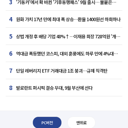
3
'기동카'에서 확 바뀐 '기후동행패스' 9월 출시… 불붙은
카드사 경쟁
4
원화 가치 17년 만에 최대 폭 상승…환율 1400원선 하회하나
5
상법 개정 후 배당 기업 48%↑…이재용 회장 728억원 '개인
최다'
6
역대급 폭등했던 코스피, 대외 훈풍에도 하루 만에 4%대
급락
7
단일 레버리지 ETF 거래대금 1조 붕괴…규제 직격탄
8
발로란트 퍼시픽 결승 무대, 9월 부산에 선다
PC버전
맨위로