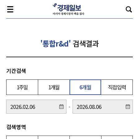
'통합r&d'
검색결과
기간검색
1주일
1개월
6개월
직접입력
-
검색영역