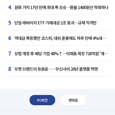
4
원화 가치 17년 만에 최대 폭 상승…환율 1400원선 하회하나
5
단일 레버리지 ETF 거래대금 1조 붕괴…규제 직격탄
6
역대급 폭등했던 코스피, 대외 훈풍에도 하루 만에 4%대
급락
7
상법 개정 후 배당 기업 48%↑…이재용 회장 728억원 '개인
최다'
8
무명 브랜드의 등용문……무신사의 20년 플랫폼 혁명
PC버전
맨위로