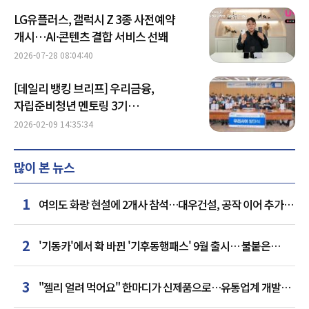
LG유플러스, 갤럭시 Z 3종 사전예약
개시…AI·콘텐츠 결합 서비스 선봬
2026-07-28 08:04:40
[데일리 뱅킹 브리프] 우리금융,
자립준비청년 멘토링 3기
출범…'홀로서기' 동행 外
2026-02-09 14:35:34
많이 본 뉴스
1
여의도 화랑 현설에 2개사 참석…대우건설, 공작 이어 추가
거점 확보하나
2
'기동카'에서 확 바뀐 '기후동행패스' 9월 출시… 불붙은
카드사 경쟁
3
"젤리 얼려 먹어요" 한마디가 신제품으로…유통업계 개발실
된 SNS