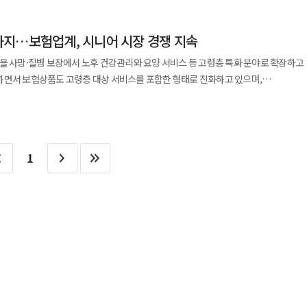
를 버리지 않는 데 있다. 이름과 기억은 남기되 맛과 도수, 디자인과 마케팅은 시대
년은 새로운 술을 끊임없이 발명한 역사라기보다 오래된 술을 새로운 세대에게 다시
지…보험업계, 시니어 시장 경쟁 지속
아니다.
로 다른 길을 걷다 한 회사 안에서 만났다. 진로는 1924년 평안남도 용강에서 설립된
을 사망·질병 보장에서 노후 건강관리와 요양 서비스 등 고령층 특화 분야로 확장하고
이후 서울에 자리를 잡았고, 1970년 소주시장 정상에 올랐다. 이후 진로와 참이슬로
하면서 보험상품도 고령층 대상 서비스를 포함한 형태로 진화하고 있으며,
만들었다. 맥주의 뿌리는 1933년 설립된 조선맥주다. 크라운맥주를 생산하던
경쟁을 이어가고 있다. 14일 행정안전부에 따르면 올해 6월 말
 앞세워 시장 판도를 바꿨다. 제품 브랜드의 성공에 힘입어 1998년 회사 이름도
769명 가운데 65세 이상은 1118만8748명으로 전체의 21.9%를 차지했다. 이는
 증가세는 앞으로 더욱 가팔라질 전망이다.
2005년 진로를 인수했고, 두 회사는 2011년 통합법인 하이트진로로 출범했다.
5세 이상 인구 비중은 2022년 17.4%에서 2030년 25.3%, 2036년 30.9%로
과 상징을 지우지 않았다. 기업명에 ‘진로’를 남겼고 참이슬과 두꺼비를 핵심 자산으
1
춰 보험업계는 고령화 추세를 반영한 보험상품과
 셈이다. 주류시장에서 브랜드는 단순한 상표가 아니라 ‘어느
상품은 치매 진단 이후 보험금을 지급하는 구조에서 조기 검사와 치료, 장기 간병·
에 대한 경험과 기억이 쌓인 자산이다. 하이트진로는 이 기억을 폐기하지 않고 새
비 보장을 추가하고 입원
 365일로 늘렸다. 한화생명은 초기 치매 단계 보장과 간병 보장을 강화했으며
유지하되 소비자의 기호에 맞춰 제품을 계속 손본다. 1998년 출시된 참이슬은 대나무 숯
관련 보장을 확대했다. 보험사는 보험금 지급에 그치지 않고
주 시장의 기준을 바꿨다. 하지만 과거의 성공 방식을 그대로 고집하지 않았다.
합한 서비스도 도입했다. KB손해보험은 보험상품과 헬스케어 서비스를 연계해 △
 알코올 도수를 16도에서 15.7도로 낮췄다. 저도주와 부드러운 음용감을 선호하는
간호사 동행 △퇴원 후 돌봄 지원 등을 제공한다. 생보업계에서는 대형
시설 분야 경쟁도 치열해지고 있다. 가장 먼저 시장에 진출한 KB라이프를 시작으로
는 0.3도의 변화를 택했다. 강한 브랜드는 변하지 않는 브랜드가 아니라 정체성을
양사업 전담 자회사를 설립해 사업을 추진 중이다. KB라이프는 자회사
 부활한 ‘진로’도 같은 방식으로 생명력을 되찾았다.