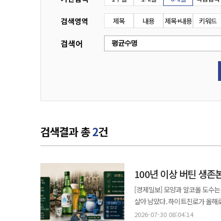
검색영역
제목
내용
제목+내용
키워드
검색어
검색결과 총
2
건
100년 이상 버틴 생
[경제일보] 모양과 알코올 도수는
살아 남았다. 하이트진로가 올해로
현실에서 하이트진로는 일제강점기와 전
2026-07-30 08:04:14