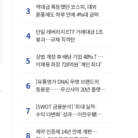
역대급 폭등했던 코스피, 대외
3
훈풍에도 하루 만에 4%대 급락
단일 레버리지 ETF 거래대금 1조
4
붕괴…규제 직격탄
상법 개정 후 배당 기업 48%↑…
5
이재용 회장 728억원 '개인 최다'
[유통명가 DNA] 무명 브랜드의
6
등용문……무신사의 20년 플랫폼
혁명
[SWOT 금융분석] '최대 실적·
7
수익 다변화' 성과…이찬우號
농협금융, 임기 말년 성장 박차
제약 인증제 14년 만에 개편…
8