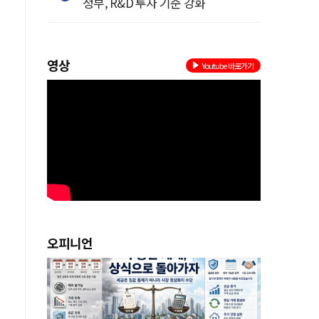
정부, R&D 투자 기준 강화
에
영상
Youtube 바로가기
로
오피니언