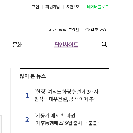
로그인
회원가입
지면보기
네이버블로그
부산 27˚C
대구 26˚C
2026.08.08 토요일
문화
딥인사이트
인천 26˚C
광주 28˚C
대전 27˚C
많이 본 뉴스
울산 26˚C
[현장] 여의도 화랑 현설에 2개사
1
참석…대우건설, 공작 이어 추가
강릉 21˚C
거점 확보하나
'기동카'에서 확 바뀐
2
제주 29˚C
'기후동행패스' 9월 출시… 불붙은
카드사 경쟁