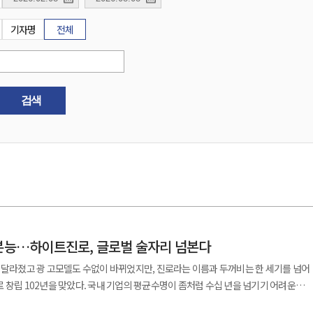
기자명
전체
검색
존본능…하이트진로, 글로벌 술자리 넘본다
 달라졌고 광 고모델도 수없이 바뀌었지만, 진로라는 이름과 두꺼비는 한 세기를 넘어
 창립 102년을 맞았다. 국내 기업의 평균수명이 좀처럼 수십 년을 넘기기 어려운
쟁, 산업화, 외환위기와 기업 인수합병을 모두 통과했다. 하이트진로의