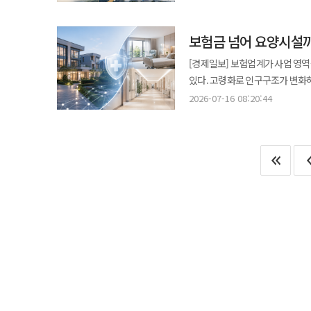
생존법은 오래됐다는 이유로 브랜드
맞춰 고쳤다. 하이트진로의 100
보험금 넘어 요양시설까
파는 방법을 찾아온 역사에 가깝다. 진천양조상회·조선맥주, 두 술 집안의 결합 하이트진로의 뿌리는 하나가 
소주의 진로와 맥주의 하이트가 서
[경제일보] 보험업계가 사업 영역
진천양조상회에서 출발했다. 전쟁 
있다. 고령화로 인구구조가 변화
이어지는 국내 대표 소주 계보를 
생명보험업계는 요양사업 자회사를 설립해 요양시설 
2026-07-16 08:20:44
조선맥주는 1990년대 ‘하이트’를
기준 국내 주민등록 인구 5109만1
하이트맥주로 바꿨다. 두 회사의 결합은 위기에서 시작됐다. 진로는 무리한 사업 확장과 외환위기의 충격으로
지난해 말(1084만822명)보다 3.2% 증가한 규모다. 국내 고령인구
법정관리를 거쳤다. 하이트맥주는 
국가데이터처 장래인구추계에 따르면 6
하이트진로는 인수한 회사의 이름
높아지고 2050년에는 40%를 넘어설 것으로 예측됐다. 이에 맞
활용했다. 공장과 설비뿐 아니라 소비자의 기억까지 인수한
요양서비스를 확대하고 있다. 보험
식당에서 누구와 잔을 기울였는지’
요양까지 보장하는 형태로 진화하고 있다. 교보생명은 치매 정밀검사와 표적치매약물 치료
포장에 담아 다시 시장에 내놨다. 맛은 바꾸고 기억은 남겼다 하이트진로의 브랜드 경영은 무조건적인 보존보다 ‘미세
간병인 사용일당 보장 기간을 최대
조정’에 가깝다. 이름과 상징은 
NH농협생명은 방문요양과 복지용구 등 재가급여 
정제와 깨끗한 이미지를 앞세워 소
건강관리와 치료·회복 지원을 결
하이트진로는 올해 참이슬 후레쉬의
건강상담과 건강검진 연계 △병원 예약 △
흐름을 반영한 것이다. 하이트진로에 따르면, 참이슬은 출시 이후 올해 5월까지 360㎖ 기준 약 413억병이 판매됐다.
금융그룹 계열사를 중심으로 요양
거대한 브랜드도 시장 변화 앞에서
신한라이프, 하나생명, 삼성생명 등이 요
훼손하지 않는 범위에서 계속 변하는 브랜드라는 판단이다. 2019년